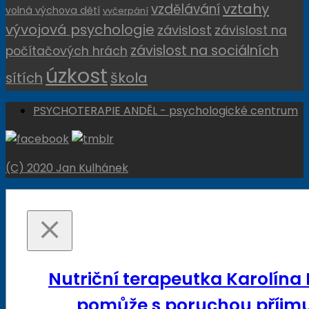
vztahy
vzdělávání
volná výchova dětí
vyčerpání
vývojová psychologie
závislost
závislost na
závislost na sociálních
počítačových hrách
úzkost
sítích
škola
PSYCHOTERAPIE ANDĚL - psychologické centrum
(C) 2020 Jan Kulhánek
Nutriční terapeutka Karolína
pomůže s poruchou příjmu