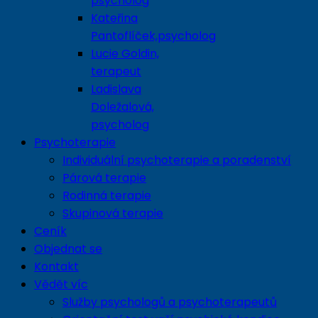
psycholog
Kateřina
Pantoflíček,psycholog
Lucie Goldin,
terapeut
Ladislava
Doležalová,
psycholog
Psychoterapie
Individuální psychoterapie a poradenství
Párová terapie
Rodinná terapie
Skupinová terapie
Ceník
Objednat se
Kontakt
Vědět víc
Služby psychologů a psychoterapeutů