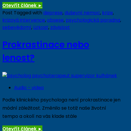
Otevřít článek
►
Post Tagged with
deprese
,
duševní nemoc
,
krize
,
krizová intervence
,
obsese
,
psychologická poradna
,
sebevědomí
,
úzkost
,
závislost
Prokrastinace nebo
lenost?
Audio - video
Podle klinického psychologa není prokrastinace jen
módní záležitost. Změnilo se totiž naše životní
tempo a okolí na vás klade stále
Otevřít článek
►