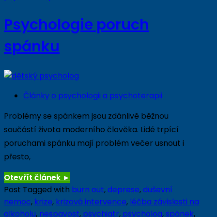
Psychologie poruch
spánku
Články o psychologii a psychoterapii
Problémy se spánkem jsou zdánlivě běžnou
součástí života moderního člověka. Lidé trpící
poruchami spánku mají problém večer usnout i
přesto,
Otevřít článek
►
Post Tagged with
burn out
,
deprese
,
duševní
nemoc
,
krize
,
krizová intervence
,
léčba závislosti na
alkoholu
,
nespavost
,
psychiatr
,
psycholog
,
spánek
,