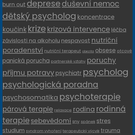
deprese
duševní nemoc
burn out
dětský psycholog
koncentrace
krize
krizová intervence
koučink
léčba
nutriční
závislosti na alkoholu
nespavost
poradenství
obsese
nutriční terapeut
otcové
obezita
poruchy
panická porucha
partnerské vztahy
psycholog
příjmu potravy
psychiatr
psychologická poradna
psychoterapie
psychosomatika
rodinná
párová terapie
rodina
relaxace
terapie
sebevědomí
stres
sny
spánek
studium
trauma
syndrom vyhoření
terapeutický výcvik