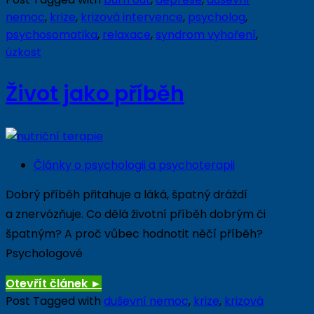
nemoc
,
krize
,
krizová intervence
,
psycholog
,
psychosomatika
,
relaxace
,
syndrom vyhoření
,
úzkost
Život jako příběh
Články o psychologii a psychoterapii
Dobrý příběh přitahuje a láká, špatný dráždí
a znervózňuje. Co dělá životní příběh dobrým či
špatným? A proč vůbec hodnotit něčí příběh?
Psychologové
Otevřít článek
►
Post Tagged with
duševní nemoc
,
krize
,
krizová