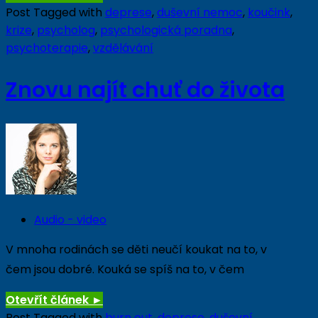
Post Tagged with
deprese
,
duševní nemoc
,
koučink
,
krize
,
psycholog
,
psychologická poradna
,
psychoterapie
,
vzdělávání
Znovu najít chuť do života
Audio - video
V mnoha rodinách se děti neučí koukat na to, v
čem jsou dobré. Kouká se spíš na to, v čem
Otevřít článek
►
Post Tagged with
burn out
,
deprese
,
duševní