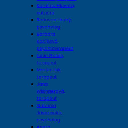
Karolína Hlavatá,
nutriční
Radovan Hrubý,
psycholog
Barbora
Kočíková,
psychoterapeut
Lucie Goldin,
terapeut
Martin Huk,
terapeut
Jana
Wisingerová,
terapeut
Gabriela
Javornická,
psycholog
Aneta