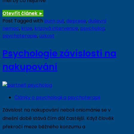
měl by co nejdříve
Otevřít článek
►
Post Tagged with
burn out
,
deprese
,
duševní
nemoc
,
krize
,
krizová intervence
,
psycholog
,
psychoterapie
,
úzkost
Psychologie závislosti na
nakupování
Články o psychologii a psychoterapii
Závislost na nakupování neboli oniománie se v
dnešní době stává čím dál častější. Když člověk
překročí meze běžného konzumu a