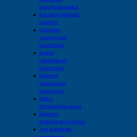
psychoterapeut
Karolína Hlavatá,
nutriční
Gabriela
Javornícká,
psycholog
Aneta
Haramijová,
psycholog
Martina
Viewegová,
psycholog
Eliška
Rothová,terapeut
Martina
Roblová,psycholog
Jan Kulhánek,