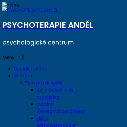
PSYCHOTERAPIE ANDĚL
psychologické centrum
Menu
≡
╳
Nabídka služeb
Náš tým
Tým pro dospělé
Lucie Doležalová,
psycholog
Martina
Viewegová,psycholog
Eliška
Rothová,terapeut