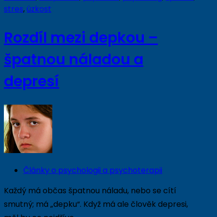
stres
,
úzkost
Rozdíl mezi depkou –
špatnou náladou a
depresí
Články o psychologii a psychoterapii
Každý má občas špatnou náladu, nebo se cítí
smutný; má „depku“. Když má ale člověk depresi,