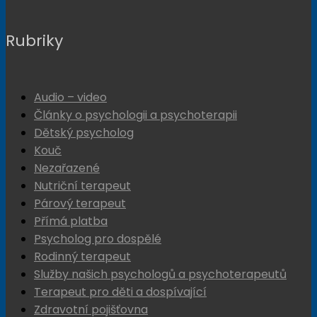
Rubriky
Audio – video
Články o psychologii a psychoterapii
Dětský psycholog
Kouč
Nezařazené
Nutriční terapeut
Párový terapeut
Přímá platba
Psycholog pro dospělé
Rodinný terapeut
Služby našich psychologů a psychoterapeutů
Terapeut pro děti a dospívající
Zdravotní pojišťovna