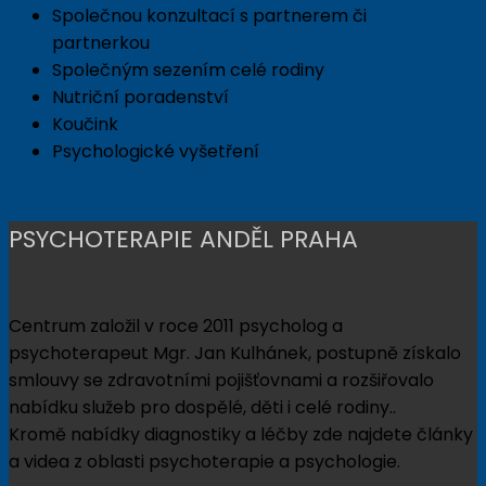
Společnou konzultací s partnerem či
partnerkou
Společným sezením celé rodiny
Nutriční poradenství
Koučink
Psychologické vyšetření
PSYCHOTERAPIE ANDĚL PRAHA
Centrum založil v roce 2011 psycholog a
psychoterapeut Mgr. Jan Kulhánek, postupně získalo
smlouvy se zdravotními pojišťovnami a rozšiřovalo
nabídku služeb pro dospělé, děti i celé rodiny..
Kromě nabídky diagnostiky a léčby zde najdete články
a videa z oblasti psychoterapie a psychologie.