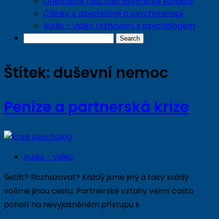
Orientační test vaší psychické kondice
Články o psychologii a psychoterapii
Audio – video rozhovory s psychologem
Štítek:
duševní nemoc
Peníze a partnerská krize
Audio - video
Šetřit? Rozhazovat? Každý jsme jiný a taky každý
volíme jinou cestu. Partnerské vztahy velmi často
pohoří na nevyjasněném přístupu k