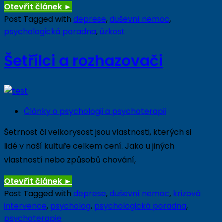
Otevřít článek
►
Post Tagged with
deprese
,
duševní nemoc
,
psychologická poradna
,
úzkost
Šetřílci a rozhazovači
Články o psychologii a psychoterapii
Šetrnost či velkorysost jsou vlastnosti, kterých si
lidé v naší kultuře celkem cení. Jako u jiných
vlastností nebo způsobů chování,
Otevřít článek
►
Post Tagged with
deprese
,
duševní nemoc
,
krizová
intervence
,
psycholog
,
psychologická poradna
,
psychoterapie