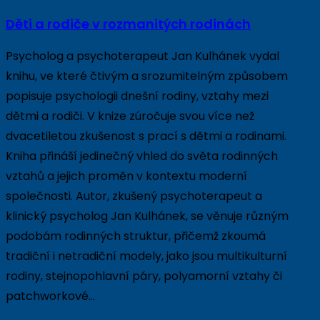
Děti a rodiče v rozmanitých rodinách
Psycholog a psychoterapeut Jan Kulhánek vydal
knihu, ve které čtivým a srozumitelným způsobem
popisuje psychologii dnešní rodiny, vztahy mezi
dětmi a rodiči. V knize zúročuje svou více než
dvacetiletou zkušenost s prací s dětmi a rodinami.
Kniha přináší jedinečný vhled do světa rodinných
vztahů a jejich proměn v kontextu moderní
společnosti. Autor, zkušený psychoterapeut a
klinický psycholog Jan Kulhánek, se věnuje různým
podobám rodinných struktur, přičemž zkoumá
tradiční i netradiční modely, jako jsou multikulturní
rodiny, stejnopohlavní páry, polyamorní vztahy či
patchworkové…