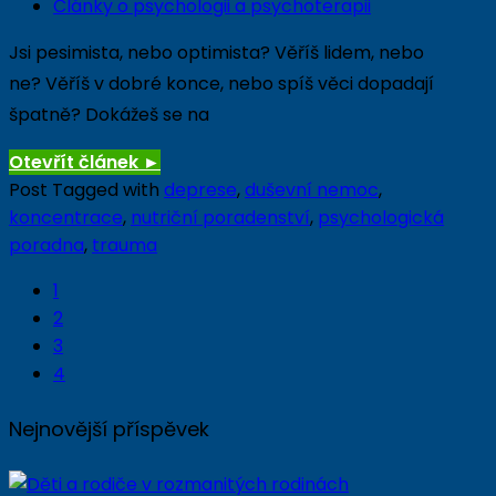
Články o psychologii a psychoterapii
Jsi pesimista, nebo optimista? Věříš lidem, nebo
ne? Věříš v dobré konce, nebo spíš věci dopadají
špatně? Dokážeš se na
Otevřít článek
►
Post Tagged with
deprese
,
duševní nemoc
,
koncentrace
,
nutriční poradenství
,
psychologická
poradna
,
trauma
1
2
3
4
Nejnovější příspěvek