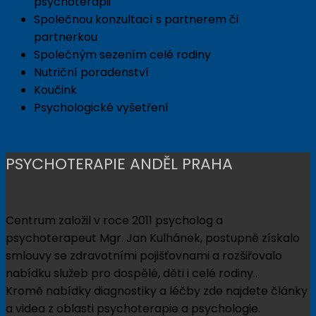
psychoterapii
Společnou konzultací s partnerem či
partnerkou
Společným sezením celé rodiny
Nutriční poradenství
Koučink
Psychologické vyšetření
PSYCHOTERAPIE ANDĚL PRAHA
Centrum založil v roce 2011 psycholog a
psychoterapeut Mgr. Jan Kulhánek, postupně získalo
smlouvy se zdravotními pojišťovnami a rozšiřovalo
nabídku služeb pro dospělé, děti i celé rodiny..
Kromě nabídky diagnostiky a léčby zde najdete články
a videa z oblasti psychoterapie a psychologie.