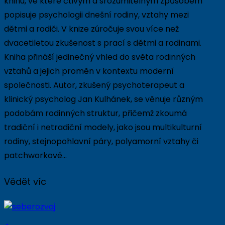
knihu, ve které čtivým a srozumitelným způsobem
popisuje psychologii dnešní rodiny, vztahy mezi
dětmi a rodiči. V knize zúročuje svou více než
dvacetiletou zkušenost s prací s dětmi a rodinami.
Kniha přináší jedinečný vhled do světa rodinných
vztahů a jejich proměn v kontextu moderní
společnosti. Autor, zkušený psychoterapeut a
klinický psycholog Jan Kulhánek, se věnuje různým
podobám rodinných struktur, přičemž zkoumá
tradiční i netradiční modely, jako jsou multikulturní
rodiny, stejnopohlavní páry, polyamorní vztahy či
patchworkové…
Vědět víc