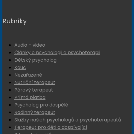
Rubriky
Audio – video
Články o psychologii a psychoterapii
Dětský psycholog
Kouč
Nezařazené
Nutriční terapeut
Párový terapeut
Přímá platba
Psycholog pro dospělé
Rodinný terapeut
Služby našich psychologů a psychoterapeutů
Terapeut pro děti a dospívající