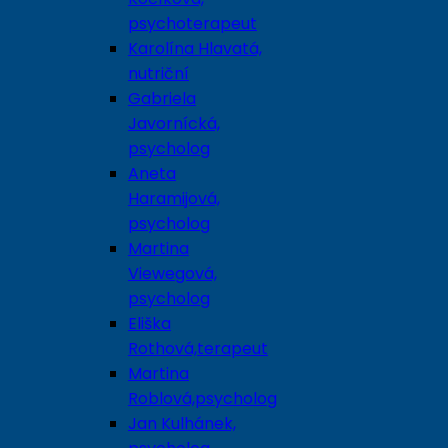
psychoterapeut
Karolína Hlavatá,
nutriční
Gabriela
Javornícká,
psycholog
Aneta
Haramijová,
psycholog
Martina
Viewegová,
psycholog
Eliška
Rothová,terapeut
Martina
Roblová,psycholog
Jan Kulhánek,