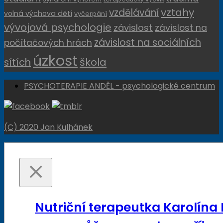
vztahy
vzdělávání
volná výchova dětí
vyčerpání
vývojová psychologie
závislost
závislost na
závislost na sociálních
počítačových hrách
úzkost
sítích
škola
PSYCHOTERAPIE ANDĚL - psychologické centrum
(C) 2020 Jan Kulhánek
Nutriční terapeutka Karolína