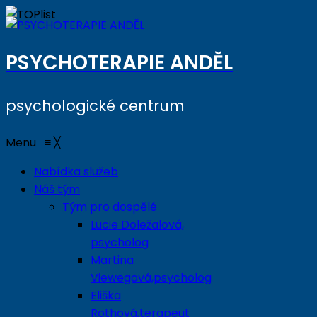
PSYCHOTERAPIE ANDĚL
psychologické centrum
Menu
≡
╳
Nabídka služeb
Náš tým
Tým pro dospělé
Lucie Doležalová,
psycholog
Martina
Viewegová,psycholog
Eliška
Rothová,terapeut