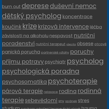
deprese
duševní nemoc
burn out
dětský psycholog
koncentrace
krize
krizová intervence
koučink
léčba
nutriční
závislosti na alkoholu
nespavost
poradenství
obsese
nutriční terapeut
otcové
obezita
poruchy
panická porucha
partnerské vztahy
psycholog
příjmu potravy
psychiatr
psychologická poradna
psychoterapie
psychosomatika
rodinná
párová terapie
rodina
relaxace
terapie
sebevědomí
stres
sny
spánek
studium
trauma
syndrom vyhoření
terapeutický výcvik