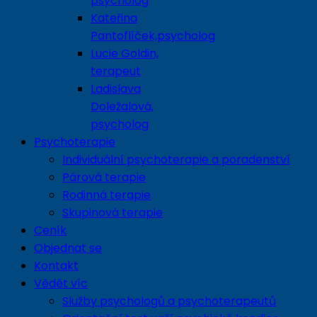
psycholog
Kateřina
Pantoflíček,psycholog
Lucie Goldin,
terapeut
Ladislava
Doležalová,
psycholog
Psychoterapie
Individuální psychoterapie a poradenství
Párová terapie
Rodinná terapie
Skupinová terapie
Ceník
Objednat se
Kontakt
Vědět víc
Služby psychologů a psychoterapeutů