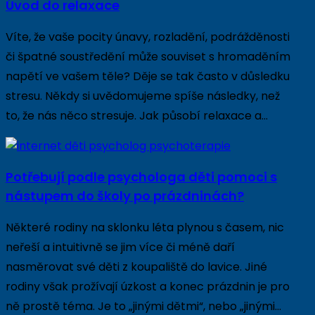
Úvod do relaxace
Víte, že vaše pocity únavy, rozladění, podrážděnosti
či špatné soustředění může souviset s hromaděním
napětí ve vašem těle? Děje se tak často v důsledku
stresu. Někdy si uvědomujeme spíše následky, než
to, že nás něco stresuje. Jak působí relaxace a…
Potřebují podle psychologa děti pomoci s
nástupem do školy po prázdninách?
Některé rodiny na sklonku léta plynou s časem, nic
neřeší a intuitivně se jim více či méně daří
nasměrovat své děti z koupaliště do lavice. Jiné
rodiny však prožívají úzkost a konec prázdnin je pro
ně prostě téma. Je to „jinými dětmi“, nebo „jinými…