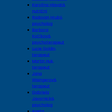
Karolína Hlavatá,
nutriční
Radovan Hrubý,
psycholog
Barbora
Kočíková,
psychoterapeut
Lucie Goldin,
terapeut
Martin Huk,
terapeut
Jana
Wisingerová,
terapeut
Gabriela
Javornická,
psycholog
Aneta