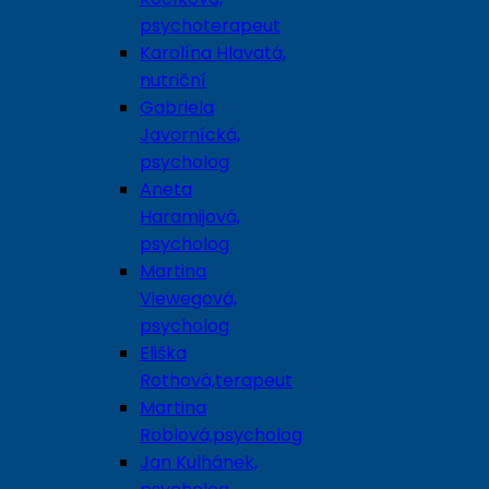
psychoterapeut
Karolína Hlavatá,
nutriční
Gabriela
Javornícká,
psycholog
Aneta
Haramijová,
psycholog
Martina
Viewegová,
psycholog
Eliška
Rothová,terapeut
Martina
Roblová,psycholog
Jan Kulhánek,