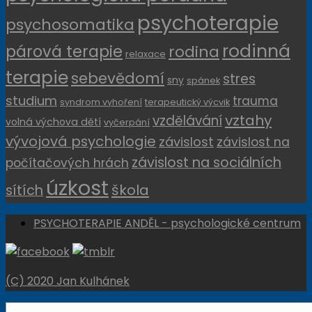
psychoterapie
psychosomatika
rodinná
párová terapie
rodina
relaxace
terapie
sebevědomí
stres
sny
spánek
studium
trauma
syndrom vyhoření
terapeutický výcvik
vztahy
vzdělávání
volná výchova dětí
vyčerpání
vývojová psychologie
závislost
závislost na
závislost na sociálních
počítačových hrách
úzkost
sítích
škola
PSYCHOTERAPIE ANDĚL - psychologické centrum
(C) 2020 Jan Kulhánek