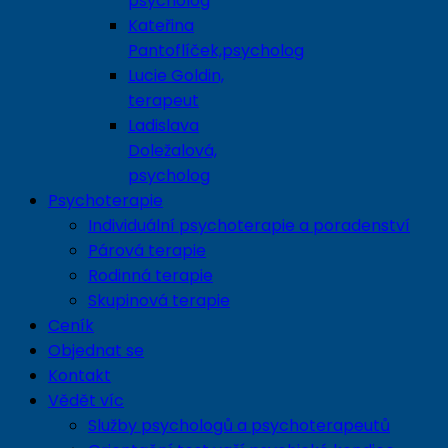
psycholog
Kateřina
Pantoflíček,psycholog
Lucie Goldin,
terapeut
Ladislava
Doležalová,
psycholog
Psychoterapie
Individuální psychoterapie a poradenství
Párová terapie
Rodinná terapie
Skupinová terapie
Ceník
Objednat se
Kontakt
Vědět víc
Služby psychologů a psychoterapeutů