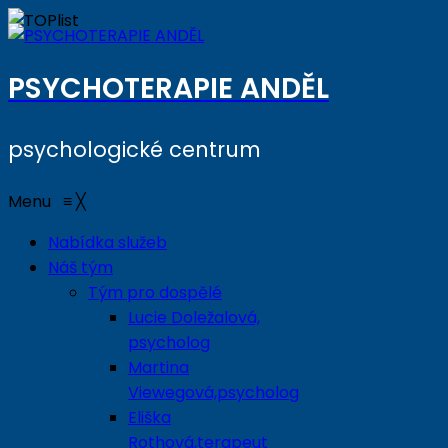
PSYCHOTERAPIE ANDĚL
psychologické centrum
Menu
≡
╳
Nabídka služeb
Náš tým
Tým pro dospělé
Lucie Doležalová,
psycholog
Martina
Viewegová,psycholog
Eliška
Rothová,terapeut