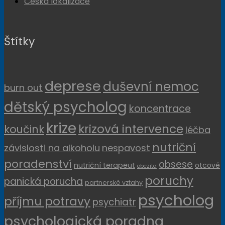
Česká lokalizace
Štítky
deprese
duševní nemoc
burn out
dětský psycholog
koncentrace
krize
krizová intervence
koučink
léčba
nutriční
závislosti na alkoholu
nespavost
poradenství
obsese
nutriční terapeut
otcové
obezita
poruchy
panická porucha
partnerské vztahy
psycholog
příjmu potravy
psychiatr
psychologická poradna