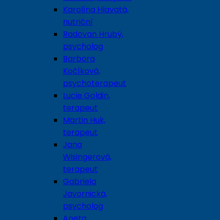
Karolína Hlavatá,
nutriční
Radovan Hrubý,
psycholog
Barbora
Kočíková,
psychoterapeut
Lucie Goldin,
terapeut
Martin Huk,
terapeut
Jana
Wisingerová,
terapeut
Gabriela
Javornická,
psycholog
Aneta