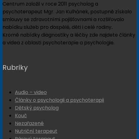
Centrum založil v roce 2011 psycholog a
psychoterapeut Mgr. Jan Kulhánek, postupně získalo
smlouvy se zdravotními pojišťovnami a rozšiřovalo
nabídku služeb pro dospělé, děti i celé rodiny..
Kromě nabídky diagnostiky a léčby zde najdete články
a videa z oblasti psychoterapie a psychologie.
Rubriky
Audio – video
Články o psychologii a psychoterapii
Dětský psycholog
Kouč
Nezařazené
Nutriční terapeut
Párový terapeut