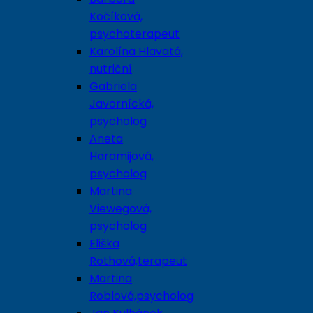
Kočíková,
psychoterapeut
Karolína Hlavatá,
nutriční
Gabriela
Javornícká,
psycholog
Aneta
Haramijová,
psycholog
Martina
Viewegová,
psycholog
Eliška
Rothová,terapeut
Martina
Roblová,psycholog