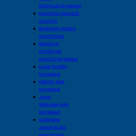
Rothová,terapeut
Karolína Hlavatá,
nutriční
Radovan Hrubý,
psycholog
Barbora
Kočíková,
psychoterapeut
Lucie Goldin,
terapeut
Martin Huk,
terapeut
Jana
Wisingerová,
terapeut
Gabriela
Javornická,
psycholog