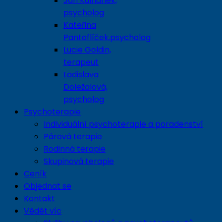
Jan Kulhánek,
psycholog
Kateřina
Pantoflíček,psycholog
Lucie Goldin,
terapeut
Ladislava
Doležalová,
psycholog
Psychoterapie
Individuální psychoterapie a poradenství
Párová terapie
Rodinná terapie
Skupinová terapie
Ceník
Objednat se
Kontakt
Vědět víc