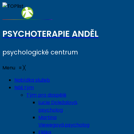
PSYCHOTERAPIE ANDĚL
psychologické centrum
Menu
≡
╳
Nabídka služeb
Náš tým
Tým pro dospělé
Lucie Doležalová,
psycholog
Martina
Viewegová,psycholog
Eliška