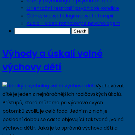
Služby psychologů a psychoterapeutů
Orientační test vaší psychické kondice
Články o psychologii a psychoterapii
Audio – video rozhovory s psychologem
Výhody a úskalí volné
výchovy dětí
Vychovávat
dítě je jeden z nejnáročnějších rodičovských úkolů.
Přístupů, které můžeme při výchově svých
potomků zvolit, je celá řada. Jedním z nich je
poslední dobou se často objevující takzvaná „volná
výchova dětí“. Jaká je ta správná výchova dětí a