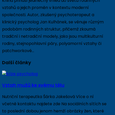
Kniha přináší jedinečný vhled do světa rodinných
vztahů a jejich proměn v kontextu moderní
společnosti. Autor, zkušený psychoterapeut a
klinický psycholog Jan Kulhánek, se věnuje různým
podobám rodinných struktur, přičemž zkoumá
tradiční i netradiční modely, jako jsou multikulturní
rodiny, stejnopohlavní páry, polyamorní vztahy či
patchworkové…
Další články
Vztah mužů ke svému tělu
Nutriční terapeutka Šárka Jakešová Více o ní
včetně kontaktu najdete zde Na sociálních sítích se
to poslední dobou jenom hemží obrázky žen, které