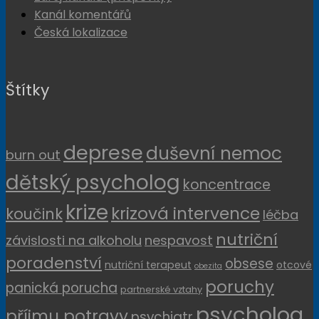
Kanál komentářů
Česká lokalizace
Štítky
deprese
duševní nemoc
burn out
dětský psycholog
koncentrace
krize
krizová intervence
koučink
léčba
nutriční
závislosti na alkoholu
nespavost
poradenství
obsese
nutriční terapeut
otcové
obezita
poruchy
panická porucha
partnerské vztahy
psycholog
příjmu potravy
psychiatr