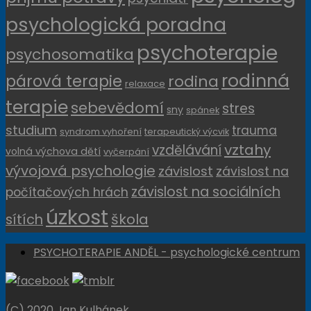
psychologická poradna
psychoterapie
psychosomatika
rodinná
párová terapie
rodina
relaxace
terapie
sebevědomí
stres
sny
spánek
studium
trauma
syndrom vyhoření
terapeutický výcvik
vztahy
vzdělávání
volná výchova dětí
vyčerpání
vývojová psychologie
závislost
závislost na
závislost na sociálních
počítačových hrách
úzkost
sítích
škola
PSYCHOTERAPIE ANDĚL - psychologické centrum
(C) 2020 Jan Kulhánek