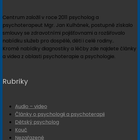
Centrum založil v roce 2011 psycholog a
psychoterapeut Mgr. Jan Kulhánek, postupně získalo
smlouvy se zdravotními pojišťovnami a rozšiřovalo
nabídku služeb pro dospělé, děti i celé rodiny..
Kromě nabídky diagnostiky a léčby zde najdete články
a videa z oblasti psychoterapie a psychologie.
Rubriky
Audio – video
Články o psychologii a psychoterapii
Dětský psycholog
Kouč
Nezařazené