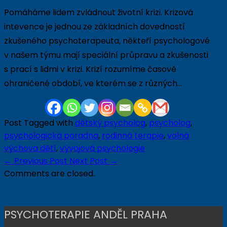
Pomáháme lidem zvládnout životní krizi. Krizová
intevence je jednou ze základních dovedností
zkušeného psychoterapeuta, někteří psychologové
v našem týmu mají speciální průpravu a zkušenosti
s prací s lidmi v krizi. Krizí rozumíme časově
ohraničené období, ve kterém se z různých…
Post Tagged with
dětský psycholog
,
psycholog
,
psychologická poradna
,
rodinná terapie
,
volná
výchova dětí
,
vývojová psychologie
←
Previous Post
Next Post
→
Comments are closed.
PSYCHOTERAPIE ANDĚL PRAHA