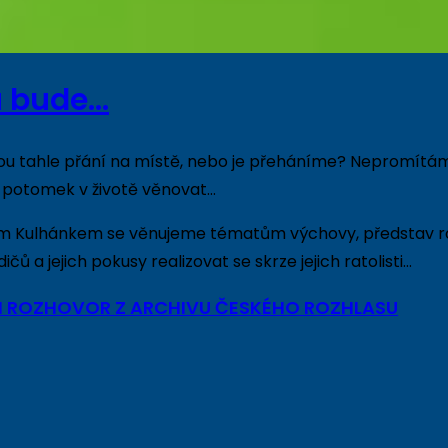
u bude…
jsou tahle přání na místě, nebo je přeháníme? Nepromítám
e potomek v životě věnovat…
Kulhánkem se věnujeme tématům výchovy, představ rodič
ů a jejich pokusy realizovat se skrze jejich ratolisti…
I ROZHOVOR Z ARCHIVU ČESKÉHO ROZHLASU