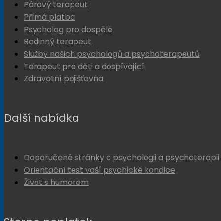
Párový terapeut
Přímá platba
Psycholog pro dospělé
Rodinný terapeut
Služby našich psychologů a psychoterapeutů
Terapeut pro děti a dospívající
Zdravotní pojišťovna
Další nabídka
Doporučené stránky o psychologii a psychoterapii
Orientační test vaší psychické kondice
Život s humorem