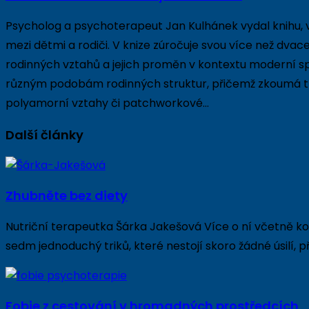
Psycholog a psychoterapeut Jan Kulhánek vydal knihu, 
mezi dětmi a rodiči. V knize zúročuje svou více než dvace
rodinných vztahů a jejich proměn v kontextu moderní sp
různým podobám rodinných struktur, přičemž zkoumá tradi
polyamorní vztahy či patchworkové…
Další články
Zhubněte bez diety
Nutriční terapeutka Šárka Jakešová Více o ní včetně ko
sedm jednoduchý triků, které nestojí skoro žádné úsilí, p
Fobie z cestování v hromadných prostředcích