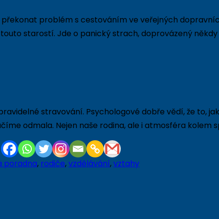
překonat problém s cestováním ve veřejných dopravních
 touto starostí. Jde o panický strach, doprovázený někdy
 pravidelné stravování. Psychologové dobře vědí, že to, j
se učíme odmala. Nejen naše rodina, ale i atmosféra kolem
á poradna
,
rodiče
,
vzdělávání
,
vztahy