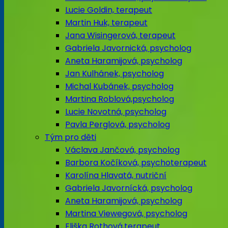
Lucie Goldin, terapeut
Martin Huk, terapeut
Jana Wisingerová, terapeut
Gabriela Javornická, psycholog
Aneta Haramijová, psycholog
Jan Kulhánek, psycholog
Michal Kubánek, psycholog
Martina Roblová,psycholog
Lucie Novotná, psycholog
Pavla Perglová, psycholog
Tým pro děti
Václava Jančová, psycholog
Barbora Kočíková, psychoterapeut
Karolína Hlavatá, nutriční
Gabriela Javornícká, psycholog
Aneta Haramijová, psycholog
Martina Viewegová, psycholog
Eliška Rothová,terapeut