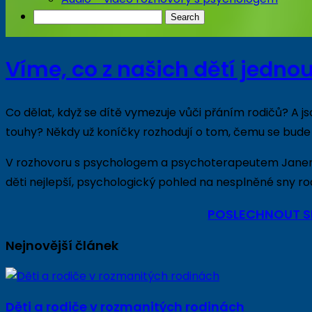
Víme, co z našich dětí jedno
Co dělat, když se dítě vymezuje vůči přáním rodičů? A 
touhy? Někdy už koníčky rozhodují o tom, čemu se bud
V rozhovoru s psychologem a psychoterapeutem Janem 
děti nejlepší, psychologický pohled na nesplněné sny rodič
POSLECHNOUT S
Nejnovější článek
Děti a rodiče v rozmanitých rodinách