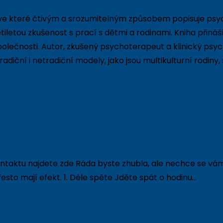
ve které čtivým a srozumitelným způsobem popisuje psych
tiletou zkušenost s prací s dětmi a rodinami. Kniha přináš
olečnosti. Autor, zkušený psychoterapeut a klinický psyc
ční i netradiční modely, jako jsou multikulturní rodiny,
ntaktu najdete zde Ráda byste zhubla, ale nechce se vám 
řesto mají efekt. 1. Déle spěte Jděte spát o hodinu…