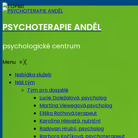
PSYCHOTERAPIE ANDĚL
psychologické centrum
Menu
≡
╳
Nabídka služeb
Náš tým
Tým pro dospělé
Lucie Doležalová, psycholog
Martina Viewegová,psycholog
Eliška Rothová,terapeut
Karolína Hlavatá, nutriční
Radovan Hrubý, psycholog
Barbora Kočíková, psychoterapeut