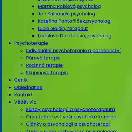
Martina Roblová,psycholog
Jan Kulhánek, psycholog
Kateřina Pantoflíček,psycholog
Lucie Goldin, terapeut
Ladislava Doležalová, psycholog
Psychoterapie
Individuální psychoterapie a poradenství
Párová terapie
Rodinná terapie
Skupinová terapie
Ceník
Objednat se
Kontakt
Vědět víc
Služby psychologů a psychoterapeutů
Orientační test vaší psychické kondice
Články o psychologii a psychoterapii
Audio – video rozhovory s psychologem