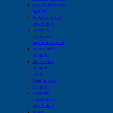
Karolína Hlavatá,
nutriční
Radovan Hrubý,
psycholog
Barbora
Kočíková,
psychoterapeut
Lucie Goldin,
terapeut
Martin Huk,
terapeut
Jana
Wisingerová,
terapeut
Gabriela
Javornická,
psycholog
Aneta