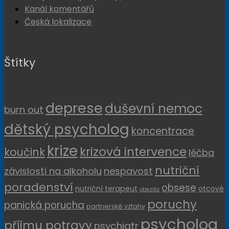
Kanál komentářů
Česká lokalizace
Štítky
deprese
duševní nemoc
burn out
dětský psycholog
koncentrace
krize
krizová intervence
koučink
léčba
nutriční
závislosti na alkoholu
nespavost
poradenství
obsese
nutriční terapeut
otcové
obezita
poruchy
panická porucha
partnerské vztahy
psycholog
příjmu potravy
psychiatr