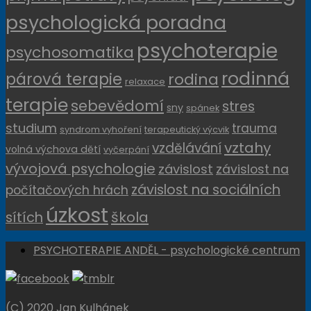
psychologická poradna
psychoterapie
psychosomatika
rodinná
párová terapie
rodina
relaxace
terapie
sebevědomí
stres
sny
spánek
studium
trauma
syndrom vyhoření
terapeutický výcvik
vztahy
vzdělávání
volná výchova dětí
vyčerpání
vývojová psychologie
závislost
závislost na
závislost na sociálních
počítačových hrách
úzkost
sítích
škola
PSYCHOTERAPIE ANDĚL - psychologické centrum
(C) 2020 Jan Kulhánek