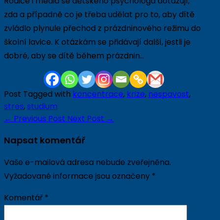
Rodiče i média se dětského psychologa dotazují,
zda a případně co je třeba udělat pro to, aby dítě
zvládlo plynule přechod z prázdninového režimu do
školní lavice. K otázkám se přidávají další, jestli je
dobré, aby se dítě během prázdnin…
Post Tagged with
koncentrace
,
krize
,
nespavost
,
stres
,
studium
←
Previous Post
Next Post
→
Napsat komentář
Vaše e-mailová adresa nebude zveřejněna.
Vyžadované informace jsou označeny
*
Komentář
*