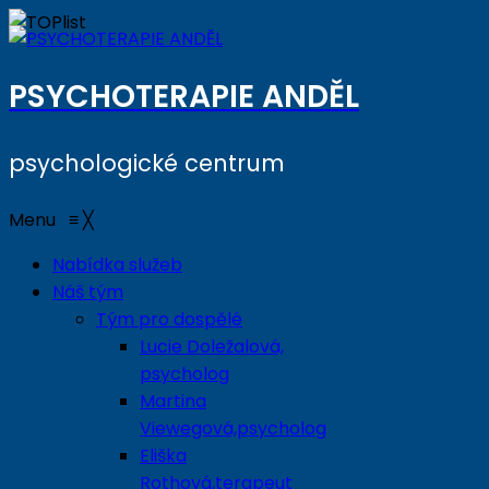
PSYCHOTERAPIE ANDĚL
psychologické centrum
Menu
≡
╳
Nabídka služeb
Náš tým
Tým pro dospělé
Lucie Doležalová,
psycholog
Martina
Viewegová,psycholog
Eliška
Rothová,terapeut