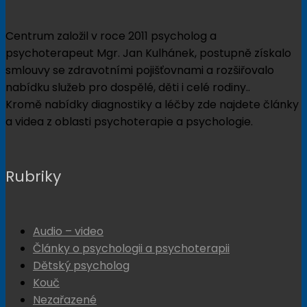
Centrum založil v roce 2011 psycholog a
psychoterapeut Mgr. Jan Kulhánek, postupně získalo
smlouvy se zdravotními pojišťovnami a rozšiřovalo
nabídku služeb pro dospělé, děti i celé rodiny..
Kromě nabídky diagnostiky a léčby zde najdete články
a videa z oblasti psychoterapie a psychologie.
Rubriky
Audio – video
Články o psychologii a psychoterapii
Dětský psycholog
Kouč
Nezařazené