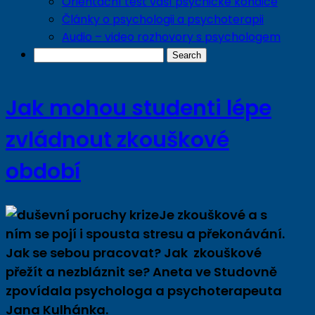
Orientační test vaší psychické kondice
Články o psychologii a psychoterapii
Audio – video rozhovory s psychologem
Jak mohou studenti lépe
zvládnout zkouškové
období
Je zkouškové a s
ním se pojí i spousta stresu a překonávání.
Jak se sebou pracovat? Jak zkouškové
přežít a nezbláznit se? Aneta ve Studovně
zpovídala psychologa a psychoterapeuta
Jana Kulhánka.