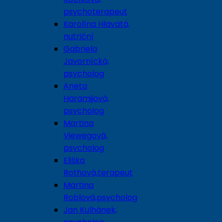
psychoterapeut
Karolína Hlavatá,
nutriční
Gabriela
Javornícká,
psycholog
Aneta
Haramijová,
psycholog
Martina
Viewegová,
psycholog
Eliška
Rothová,terapeut
Martina
Roblová,psycholog
Jan Kulhánek,