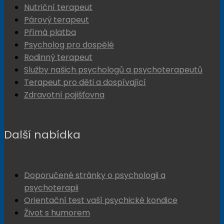
Nutriční terapeut
Párový terapeut
Přímá platba
Psycholog pro dospělé
Rodinný terapeut
Služby našich psychologů a psychoterapeutů
Terapeut pro děti a dospívající
Zdravotní pojišťovna
Další nabídka
Doporučené stránky o psychologii a
psychoterapii
Orientační test vaší psychické kondice
Život s humorem