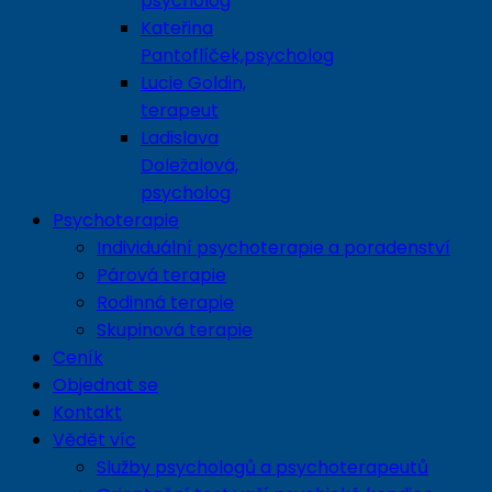
psycholog
Kateřina
Pantoflíček,psycholog
Lucie Goldin,
terapeut
Ladislava
Doležalová,
psycholog
Psychoterapie
Individuální psychoterapie a poradenství
Párová terapie
Rodinná terapie
Skupinová terapie
Ceník
Objednat se
Kontakt
Vědět víc
Služby psychologů a psychoterapeutů