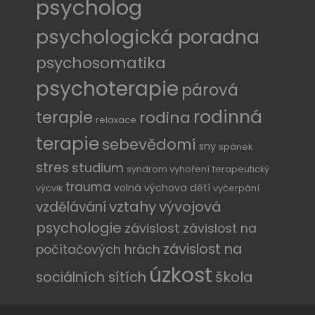
psycholog
psychologická poradna
psychosomatika
psychoterapie
párová
rodinná
terapie
rodina
relaxace
terapie
sebevědomí
sny
spánek
stres
studium
syndrom vyhoření
terapeutický
trauma
volná výchova dětí
výcvik
vyčerpání
vztahy
vývojová
vzdělávání
psychologie
závislost
závislost na
závislost na
počítačových hrách
úzkost
sociálních sítích
škola