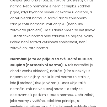
alespoň jednoho z rodičů. Toto je (naštěstí) u nás
norma. Nebo normální je nemít chřipku. Zádrhel
přijde, když bychom seděli v čekárně u doktora, a
chtěli hledat normu o zdraví tímto způsobem –
tam je totiž normální mít chřipku (nebo jiný
zdravotní problém). Je tu dobře vidět, že většinová
– statistická norma není zárukou té nejlepší volby.
Pokud není zdravá většinová společnost, není
zdravá ani tato norma.
Normální je to co přijala za své určitá kultura,
skupina (normativní norma).
A tak normální je
chodit venku oblečený, nekrást (tím si někdy už
nejsem zcela jistý, ale kulturní norma to stále je,
kdo jí překročí, riskuje vězení). Dnes už je také
normální mít na věci svůj názor – a tady se
dostáváme k potížím s touto normou. Opět záleží,
jaké normy z vyššího, etického principu, si
společnost přijme za své. V některých subkulturách