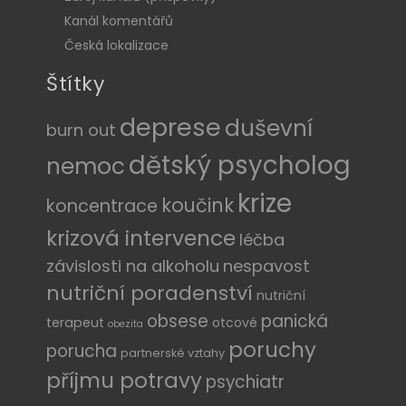
Kanál komentářů
Česká lokalizace
Štítky
deprese
duševní
burn out
dětský psycholog
nemoc
krize
koučink
koncentrace
krizová intervence
léčba
závislosti na alkoholu
nespavost
nutriční poradenství
nutriční
obsese
panická
terapeut
otcové
obezita
poruchy
porucha
partnerské vztahy
příjmu potravy
psychiatr