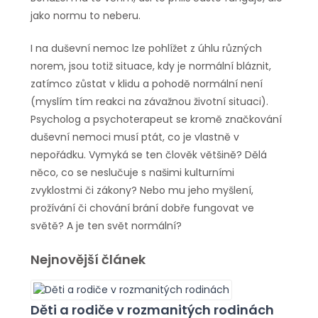
jako normu to neberu.
I na duševní nemoc lze pohlížet z úhlu různých
norem, jsou totiž situace, kdy je normální bláznit,
zatímco zůstat v klidu a pohodě normální není
(myslím tím reakci na závažnou životní situaci).
Psycholog a psychoterapeut se kromě značkování
duševní nemoci musí ptát, co je vlastně v
nepořádku. Vymyká se ten člověk většině? Dělá
něco, co se neslučuje s našimi kulturními
zvyklostmi či zákony? Nebo mu jeho myšlení,
prožívání či chování brání dobře fungovat ve
světě? A je ten svět normální?
Nejnovější článek
Děti a rodiče v rozmanitých rodinách