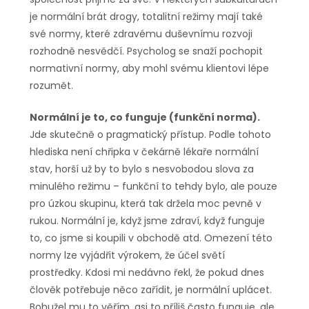
je normální brát drogy, totalitní režimy mají také
své normy, které zdravému duševnímu rozvoji
rozhodně nesvědčí. Psycholog se snaží pochopit
normativní normy, aby mohl svému klientovi lépe
rozumět.
Normální je to, co funguje (funkční norma).
Jde skutečně o pragmatický přístup. Podle tohoto
hlediska není chřipka v čekárně lékaře normální
stav, horší už by to bylo s nesvobodou slova za
minulého režimu – funkční to tehdy bylo, ale pouze
pro úzkou skupinu, která tak držela moc pevně v
rukou. Normální je, když jsme zdraví, když funguje
to, co jsme si koupili v obchodě atd. Omezení této
normy lze vyjádřit výrokem, že účel světí
prostředky. Kdosi mi nedávno řekl, že pokud dnes
člověk potřebuje něco zařídit, je normální uplácet.
Bohužel mu to věřím, asi to příliš často funguje, ale