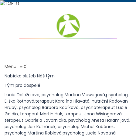
PSYCHOTERAPIE ANDĚL
psychologické centrum
Menu
≡
╳
Nabídka služeb
Náš tým
Tým pro dospělé
Lucie Doležalová, psycholog
Martina Viewegová,psycholog
Eliška Rothová,terapeut
Karolína Hlavatá, nutriční
Radovan
Hrubý, psycholog
Barbora Kočíková, psychoterapeut
Lucie
Goldin, terapeut
Martin Huk, terapeut
Jana Wisingerová,
terapeut
Gabriela Javornická, psycholog
Aneta Haramijová,
psycholog
Jan Kulhánek, psycholog
Michal Kubánek,
psycholog
Martina Roblová,psycholog
Lucie Novotná,