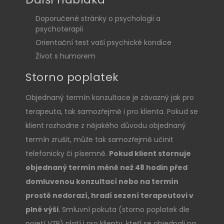
Doporučené stránky o psychologii a
psychoterapii
Orientační test vaší psychické kondice
Život s humorem
Storno poplatek
Objednaný termín konzultace je závazný jak pro
terapeuta, tak samozřejmě i pro klienta. Pokud se
klient rozhodne z nějakého důvodu objednaný
termín zrušit, může tak samozřejmě učinit
telefonicky či písemně.
Pokud klient stornuje
objednaný termín méně než 48 hodin před
domluvenou konzultací nebo na termín
prostě nedorazí, hradí sezení terapeutovi v
plné výši
. Smluvní pokuta (storno poplatek dle
pojetí VZP) platí i pro klienty, kteří se objednali na