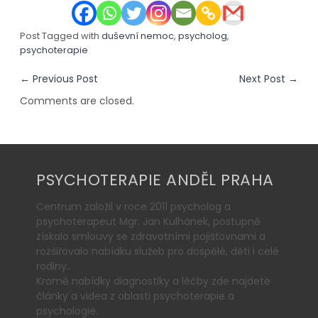
Post Tagged with
duševní nemoc
,
psycholog
,
psychoterapie
←
Previous Post
Next Post
→
Comments are closed.
PSYCHOTERAPIE ANDĚL PRAHA
Centrum založil v roce 2011 psycholog a
psychoterapeut Mgr. Jan Kulhánek, postupně
získalo smlouvy se zdravotními pojišťovnami a
rozšiřovalo nabídku služeb pro dospělé, děti i celé
rodiny..
Kromě nabídky diagnostiky a léčby zde najdete
články a videa z oblasti psychoterapie a
psychologie.