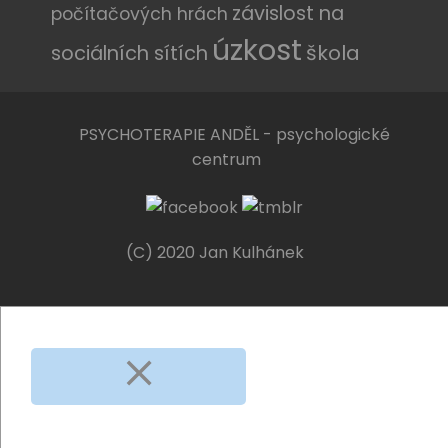
závislost na
počítačových hrách
úzkost
sociálních sítích
škola
PSYCHOTERAPIE ANDĚL - psychologické
centrum
(C) 2020 Jan Kulhánek