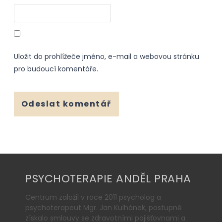
Uložit do prohlížeče jméno, e-mail a webovou stránku
pro budoucí komentáře.
PSYCHOTERAPIE ANDĚL PRAHA
Centrum založil v roce 2011 psycholog a
psychoterapeut Mgr. Jan Kulhánek, postupně
získalo smlouvy se zdravotními pojišťovnami a