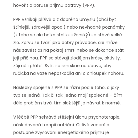
hovořit o poruše příjmu potravy (PPP).
PPP vznikají plíživě a z dobrého úmyslu (chci být
štíhlejší, zdravější apod.) nebo nevhodné poznámky
(z tebe se ale holka stal kus ženský) se stává velké
zlo. Zprvu se tváří jako dobrý průvodce, ale může
nás zavést až na pokraj smrti nebo se dokonce stát
její příčinou. PPP se stávají zlodějem krásy, aktivity,
zájmů i přátel. Svět se smrskne na obavu, aby
ručička na váze neposkočila ani o chloupek nahoru.
Následky spojené s PPP se různí podle toho, o jaký
typ se jedná. Tak či tak, jedno mají společné – čím
déle problém trvá, tím složitější je návrat k normě.
V léčbě PPP sehrává stěžejní úlohu psychoterapie,
následovaná terapií nutriční. Citlivé vedení a
postupné zvyšování energetického příjmu je