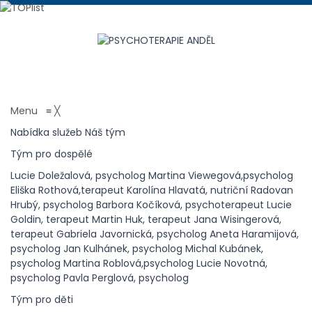
PSYCHOTERAPIE ANDĚL
psychologické centrum
Menu
≡
╳
Nabídka služeb
Náš tým
Tým pro dospělé
Lucie Doležalová, psycholog
Martina Viewegová,psycholog
Eliška Rothová,terapeut
Karolína Hlavatá, nutriční
Radovan
Hrubý, psycholog
Barbora Kočíková, psychoterapeut
Lucie
Goldin, terapeut
Martin Huk, terapeut
Jana Wisingerová,
terapeut
Gabriela Javornická, psycholog
Aneta Haramijová,
psycholog
Jan Kulhánek, psycholog
Michal Kubánek,
psycholog
Martina Roblová,psycholog
Lucie Novotná,
psycholog
Pavla Perglová, psycholog
Tým pro děti