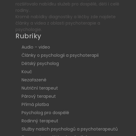
rozšiřovalo nabídku služeb pro dospělé, děti i celé
rodiny..
Kromě nabídky diagnostiky a léčby zde najdete
články a videa z oblasti psychoterapie a
psychologie.
Rubriky
Audio – video
Články o psychologii a psychoterapii
Dětský psycholog
Kouč
Nezařazené
Nutriční terapeut
Párový terapeut
Přímá platba
Psycholog pro dospělé
Rodinný terapeut
Služby našich psychologů a psychoterapeutů