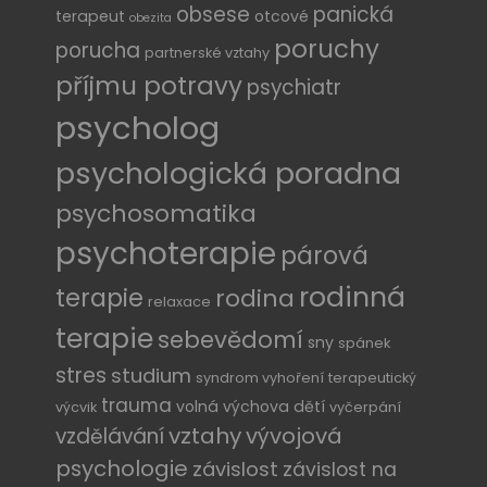
obsese
panická
terapeut
otcové
obezita
poruchy
porucha
partnerské vztahy
příjmu potravy
psychiatr
psycholog
psychologická poradna
psychosomatika
psychoterapie
párová
rodinná
terapie
rodina
relaxace
terapie
sebevědomí
sny
spánek
stres
studium
syndrom vyhoření
terapeutický
trauma
volná výchova dětí
výcvik
vyčerpání
vztahy
vývojová
vzdělávání
psychologie
závislost
závislost na