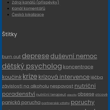
Zdroj kanálů (příspěvky)
Kanál komentářů
Česká lokalizace
Štítky
deprese
duševní nemoc
burn out
dětský psycholog
koncentrace
krize
krizová intervence
koučink
léčba
nutriční
závislosti na alkoholu
nespavost
poradenství
obsese
nutriční terapeut
otcové
obezita
poruchy
panická porucha
partnerské vztahy