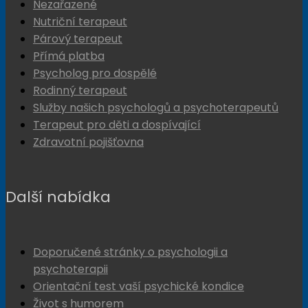
Nezařazené
Nutriční terapeut
Párový terapeut
Přímá platba
Psycholog pro dospělé
Rodinný terapeut
Služby našich psychologů a psychoterapeutů
Terapeut pro děti a dospívající
Zdravotní pojišťovna
Další nabídka
Doporučené stránky o psychologii a
psychoterapii
Orientační test vaší psychické kondice
Život s humorem