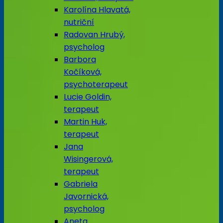
Karolína Hlavatá,
nutriční
Radovan Hrubý,
psycholog
Barbora
Kočíková,
psychoterapeut
Lucie Goldin,
terapeut
Martin Huk,
terapeut
Jana
Wisingerová,
terapeut
Gabriela
Javornická,
psycholog
Aneta