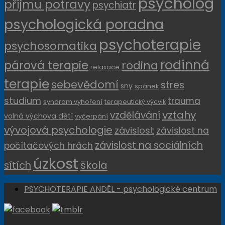
psycholog
příjmu potravy
psychiatr
psychologická poradna
psychoterapie
psychosomatika
rodinná
párová terapie
rodina
relaxace
terapie
sebevědomí
stres
sny
spánek
studium
trauma
syndrom vyhoření
terapeutický výcvik
vztahy
vzdělávání
volná výchova dětí
vyčerpání
vývojová psychologie
závislost
závislost na
závislost na sociálních
počítačových hrách
úzkost
sítích
škola
PSYCHOTERAPIE ANDĚL - psychologické centrum