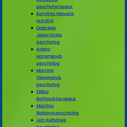
psychoterapeut
Karolína Hlavatá,
nutriční
Gabriela
Javornícká,
psycholog
Aneta
Haramijová,
psycholog
Martina
Viewegová,
psycholog
Eliška
Rothová,terapeut
Martina
Roblová,psycholog
Jan Kulhánek,