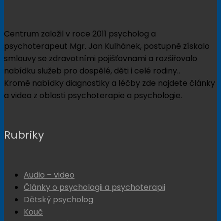
Centrum založil v roce 2011 psycholog a
psychoterapeut Mgr. Jan Kulhánek, postupně získalo
smlouvy se zdravotními pojišťovnami a rozšiřovalo
nabídku služeb pro dospělé, děti i celé rodiny..
Kromě nabídky diagnostiky a léčby zde najdete články
a videa z oblasti psychoterapie a psychologie.
Rubriky
Audio – video
Články o psychologii a psychoterapii
Dětský psycholog
Kouč