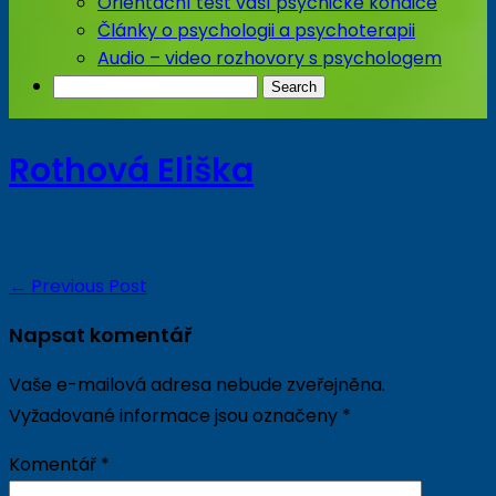
Orientační test vaší psychické kondice
Články o psychologii a psychoterapii
Audio – video rozhovory s psychologem
Rothová Eliška
←
Previous Post
Napsat komentář
Vaše e-mailová adresa nebude zveřejněna.
Vyžadované informace jsou označeny
*
Komentář
*