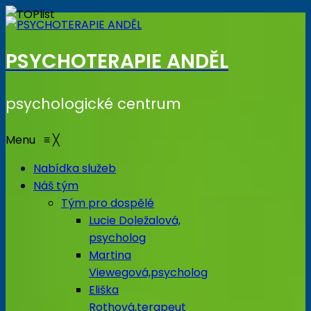
PSYCHOTERAPIE ANDĚL
psychologické centrum
Menu
≡
╳
Nabídka služeb
Náš tým
Tým pro dospělé
Lucie Doležalová,
psycholog
Martina
Viewegová,psycholog
Eliška
Rothová,terapeut