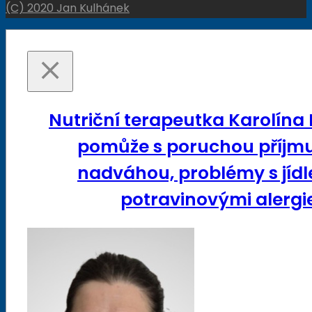
(C) 2020 Jan Kulhánek
Nutriční terapeutka Karolína
pomůže s poruchou příjmu
nadváhou, problémy s jídl
potravinovými alergie