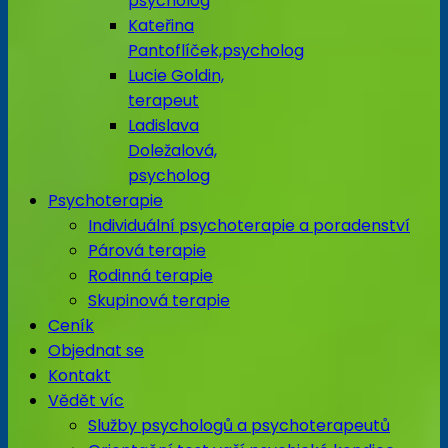
psycholog
Kateřina
Pantoflíček,psycholog
Lucie Goldin,
terapeut
Ladislava
Doležalová,
psycholog
Psychoterapie
Individuální psychoterapie a poradenství
Párová terapie
Rodinná terapie
Skupinová terapie
Ceník
Objednat se
Kontakt
Vědět víc
Služby psychologů a psychoterapeutů