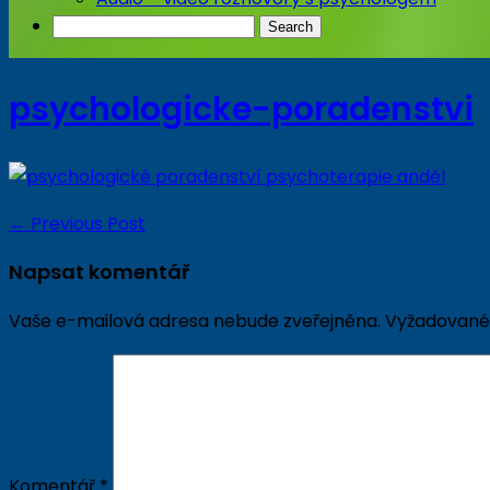
psychologicke-poradenstvi
←
Previous Post
Napsat komentář
Vaše e-mailová adresa nebude zveřejněna.
Vyžadované
Komentář
*