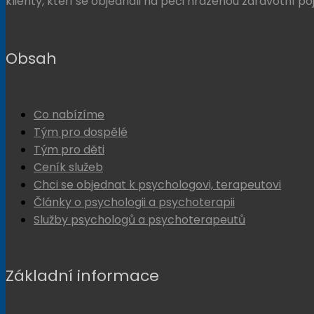
klienty, kteří se objednali na péči hrazenou zdravotní po
Obsah
Co nabízíme
Tým pro dospělé
Tým pro děti
Ceník služeb
Chci se objednat k psychologovi, terapeutovi
Články o psychologii a psychoterapii
Služby psychologů a psychoterapeutů
Základní informace