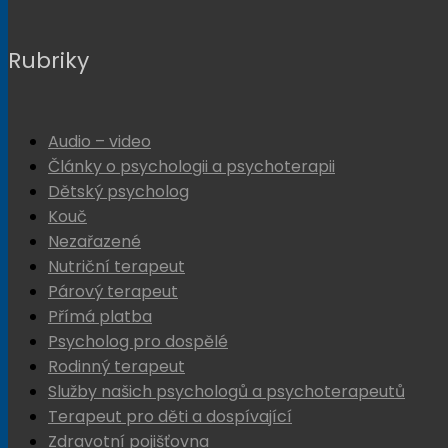
Rubriky
Audio – video
Články o psychologii a psychoterapii
Dětský psycholog
Kouč
Nezařazené
Nutriční terapeut
Párový terapeut
Přímá platba
Psycholog pro dospělé
Rodinný terapeut
Služby našich psychologů a psychoterapeutů
Terapeut pro děti a dospívající
Zdravotní pojišťovna