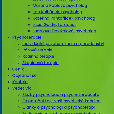
Martina Roblová,psycholog
Jan Kulhánek, psycholog
Kateřina Pantoflíček,psycholog
Lucie Goldin, terapeut
Ladislava Doležalová, psycholog
Psychoterapie
Individuální psychoterapie a poradenství
Párová terapie
Rodinná terapie
Skupinová terapie
Ceník
Objednat se
Kontakt
Vědět víc
Služby psychologů a psychoterapeutů
Orientační test vaší psychické kondice
Články o psychologii a psychoterapii
Audio – video rozhovory s psychologem