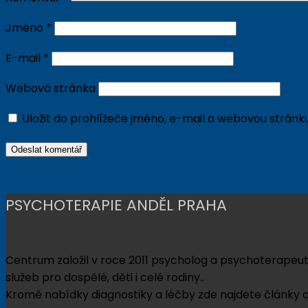
Jméno
*
E-mail
*
Webová stránka
Uložit do prohlížeče jméno, e-mail a webovou strán
PSYCHOTERAPIE ANDĚL PRAHA
Centrum založil v roce 2011 psycholog a psychoterapeut
služeb pro dospělé, děti i celé rodiny..
Kromě nabídky diagnostiky a léčby zde najdete články a