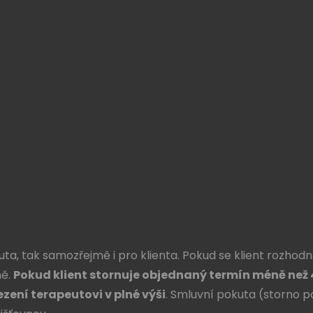
ta, tak samozřejmě i pro klienta. Pokud se klient rozho
ně.
Pokud klient stornuje objednaný termín méně než
zení terapeutovi v plné výši
. Smluvní pokuta (storno po