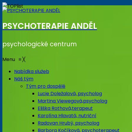
PSYCHOTERAPIE ANDĚL
psychologické centrum
Menu
≡
╳
Nabídka služeb
Náš tým
Tým pro dospělé
Lucie Doležalová, psycholog
Martina Viewegová,psycholog
Eliška Rothová,terapeut
Karolína Hlavatá, nutriční
Radovan Hrubý, psycholog
Barbora Kočíková, psychoterapeut