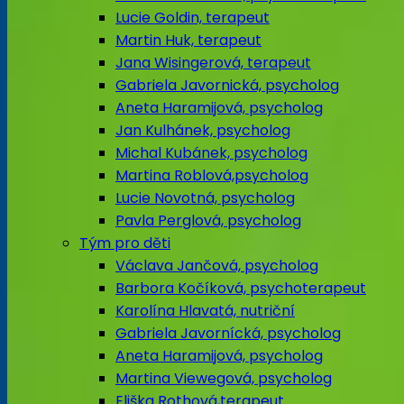
Lucie Goldin, terapeut
Martin Huk, terapeut
Jana Wisingerová, terapeut
Gabriela Javornická, psycholog
Aneta Haramijová, psycholog
Jan Kulhánek, psycholog
Michal Kubánek, psycholog
Martina Roblová,psycholog
Lucie Novotná, psycholog
Pavla Perglová, psycholog
Tým pro děti
Václava Jančová, psycholog
Barbora Kočíková, psychoterapeut
Karolína Hlavatá, nutriční
Gabriela Javornícká, psycholog
Aneta Haramijová, psycholog
Martina Viewegová, psycholog
Eliška Rothová,terapeut