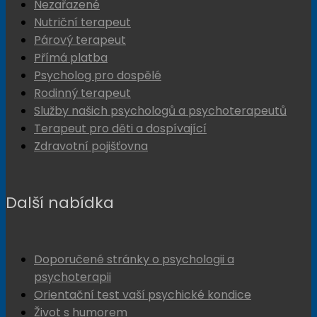
Nezařazené
Nutriční terapeut
Párový terapeut
Přímá platba
Psycholog pro dospělé
Rodinný terapeut
Služby našich psychologů a psychoterapeutů
Terapeut pro děti a dospívající
Zdravotní pojišťovna
Další nabídka
Doporučené stránky o psychologii a
psychoterapii
Orientační test vaší psychické kondice
Život s humorem