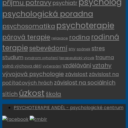
psycholog
příjmu potravy
psychiatr
psychologická poradna
psychoterapie
psychosomatika
rodinná
párová terapie
rodina
relaxace
terapie
sebevědomí
stres
sny
spánek
studium
trauma
syndrom vyhoření
terapeutický výcvik
vztahy
vzdělávání
volná výchova dětí
vyčerpání
vývojová psychologie
závislost
závislost na
závislost na sociálních
počítačových hrách
úzkost
sítích
škola
PSYCHOTERAPIE ANDĚL - psychologické centrum