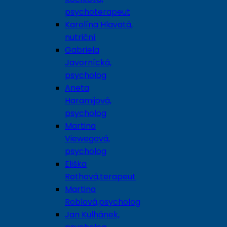
psychoterapeut
Karolína Hlavatá,
nutriční
Gabriela
Javornícká,
psycholog
Aneta
Haramijová,
psycholog
Martina
Viewegová,
psycholog
Eliška
Rothová,terapeut
Martina
Roblová,psycholog
Jan Kulhánek,