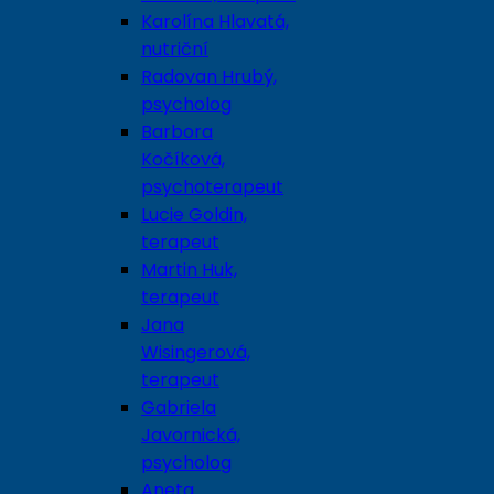
Karolína Hlavatá,
nutriční
Radovan Hrubý,
psycholog
Barbora
Kočíková,
psychoterapeut
Lucie Goldin,
terapeut
Martin Huk,
terapeut
Jana
Wisingerová,
terapeut
Gabriela
Javornická,
psycholog
Aneta