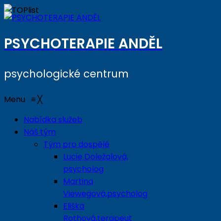
PSYCHOTERAPIE ANDĚL
psychologické centrum
Menu
≡
╳
Nabídka služeb
Náš tým
Tým pro dospělé
Lucie Doležalová,
psycholog
Martina
Viewegová,psycholog
Eliška
Rothová,terapeut