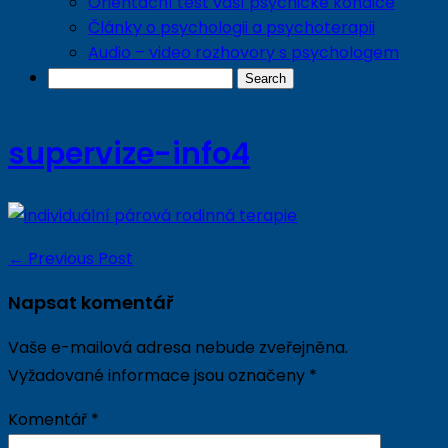
Orientační test vaší psychické kondice
Články o psychologii a psychoterapii
Audio – video rozhovory s psychologem
supervize-info4
←
Previous Post
Napsat komentář
Vaše e-mailová adresa nebude zveřejněna.
Vyžadované informace jsou označeny
*
Komentář
*