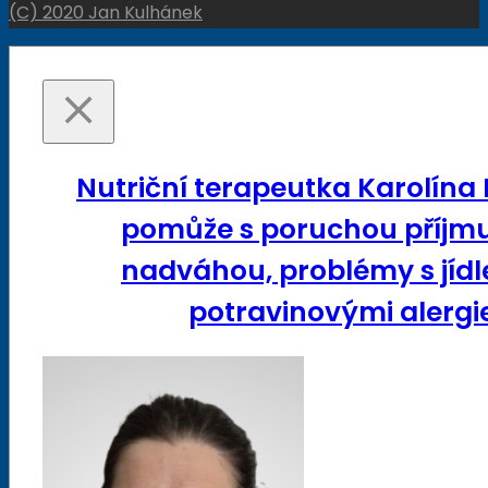
(C) 2020 Jan Kulhánek
Nutriční terapeutka Karolína
pomůže s poruchou příjmu
nadváhou, problémy s jídl
potravinovými alergie