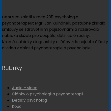
Centrum založil v roce 2011 psycholog a
psychoterapeut Mgr. Jan Kulhánek, postupně získalo
smlouvy se zdravotními pojišťovnami a rozšiřovalo
nabídku služeb pro dospělé, děti i celé rodiny..
Kromě nabídky diagnostiky a léčby zde najdete články
a videa z oblasti psychoterapie a psychologie.
Rubriky
Audio – video
Články o psychologii a psychoterapii
Dětský psycholog
Kouč