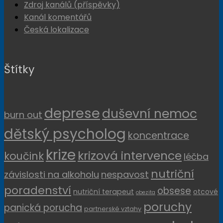
Zdroj kanálů (příspěvky)
Kanál komentářů
Česká lokalizace
Štítky
deprese
duševní nemoc
burn out
dětský psycholog
koncentrace
krize
krizová intervence
koučink
léčba
nutriční
závislosti na alkoholu
nespavost
poradenství
obsese
nutriční terapeut
otcové
obezita
poruchy
panická porucha
partnerské vztahy