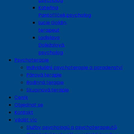
psycholog
Kateřina
Pantoflíček,psycholog
Lucie Goldin,
terapeut
Ladislava
Doležalová,
psycholog
Psychoterapie
Individuální psychoterapie a poradenství
Párová terapie
Rodinná terapie
Skupinová terapie
Ceník
Objednat se
Kontakt
Vědět víc
Služby psychologů a psychoterapeutů