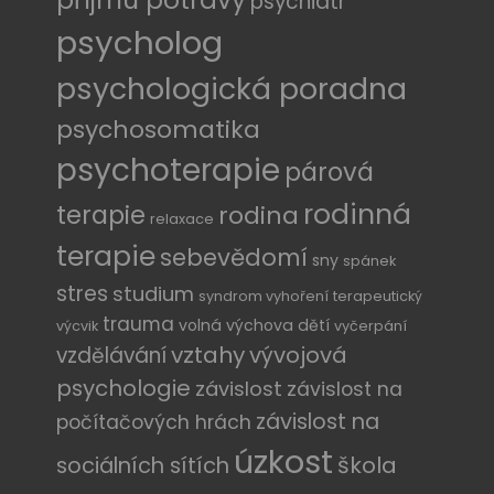
příjmu potravy
psychiatr
psycholog
psychologická poradna
psychosomatika
psychoterapie
párová
rodinná
terapie
rodina
relaxace
terapie
sebevědomí
sny
spánek
stres
studium
syndrom vyhoření
terapeutický
trauma
volná výchova dětí
výcvik
vyčerpání
vztahy
vývojová
vzdělávání
psychologie
závislost
závislost na
závislost na
počítačových hrách
úzkost
sociálních sítích
škola