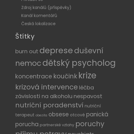
Zdroj kanálů (příspěvky)
Kanál komentářů
Česká lokalizace
Štítky
deprese
duševní
burn out
dětský psycholog
nemoc
krize
koučink
koncentrace
krizová intervence
léčba
závislosti na alkoholu
nespavost
nutriční poradenství
nutriční
obsese
panická
terapeut
otcové
obezita
poruchy
porucha
partnerské vztahy