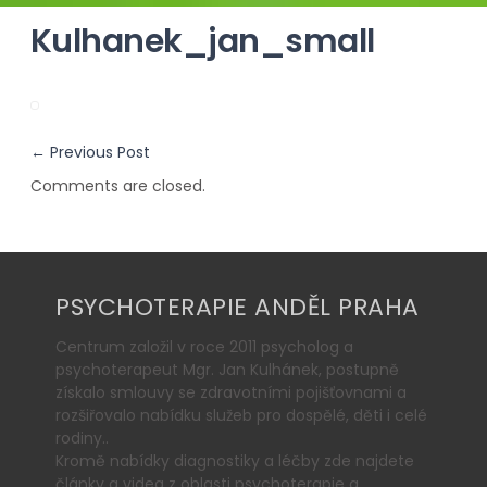
Kulhanek_jan_small
←
Previous Post
Comments are closed.
PSYCHOTERAPIE ANDĚL PRAHA
Centrum založil v roce 2011 psycholog a
psychoterapeut Mgr. Jan Kulhánek, postupně
získalo smlouvy se zdravotními pojišťovnami a
rozšiřovalo nabídku služeb pro dospělé, děti i celé
rodiny..
Kromě nabídky diagnostiky a léčby zde najdete
články a videa z oblasti psychoterapie a