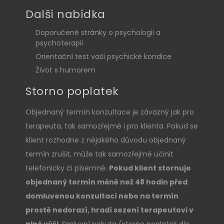
Další nabídka
Doporučené stránky o psychologii a
psychoterapii
Orientační test vaší psychické kondice
Život s humorem
Storno poplatek
Objednaný termín konzultace je závazný jak pro
terapeuta, tak samozřejmě i pro klienta. Pokud se
klient rozhodne z nějakého důvodu objednaný
termín zrušit, může tak samozřejmě učinit
telefonicky či písemně.
Pokud klient stornuje
objednaný termín méně než 48 hodin před
domluvenou konzultací nebo na termín
prostě nedorazí, hradí sezení terapeutovi v
plné výši
. Smluvní pokuta (storno poplatek dle