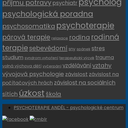
psycholog
příjmu potravy
psychiatr
psychologická poradna
psychoterapie
psychosomatika
rodinná
párová terapie
rodina
relaxace
terapie
sebevědomí
stres
sny
spánek
studium
trauma
syndrom vyhoření
terapeutický výcvik
vztahy
vzdělávání
volná výchova dětí
vyčerpání
vývojová psychologie
závislost
závislost na
závislost na sociálních
počítačových hrách
úzkost
sítích
škola
PSYCHOTERAPIE ANDĚL - psychologické centrum