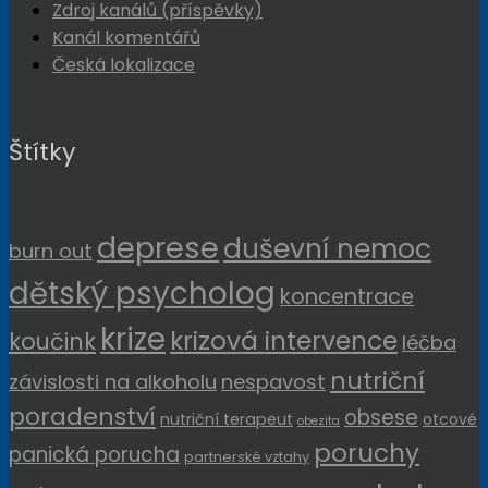
Zdroj kanálů (příspěvky)
Kanál komentářů
Česká lokalizace
Štítky
deprese
duševní nemoc
burn out
dětský psycholog
koncentrace
krize
krizová intervence
koučink
léčba
nutriční
závislosti na alkoholu
nespavost
poradenství
obsese
nutriční terapeut
otcové
obezita
poruchy
panická porucha
partnerské vztahy