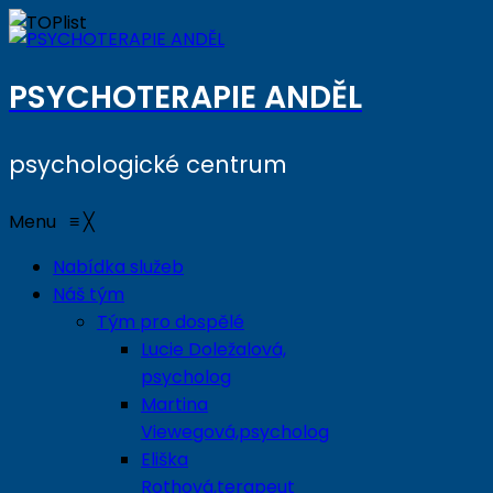
PSYCHOTERAPIE ANDĚL
psychologické centrum
Menu
≡
╳
Nabídka služeb
Náš tým
Tým pro dospělé
Lucie Doležalová,
psycholog
Martina
Viewegová,psycholog
Eliška
Rothová,terapeut