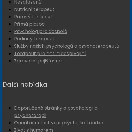
Nezařazené
Nutriční terapeut
Párový terapeut
Přímá platba
Psycholog pro dospělé
Rodinný terapeut
Služby našich psychologů a psychoterapeutů
Terapeut pro děti a dospívající
Zdravotní pojišťovna
Další nabídka
Doporučené stránky o psychologii a
psychoterapii
Orientační test vaší psychické kondice
Život s humorem