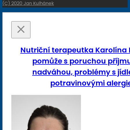
(C) 2020 Jan Kulhánek
Nutriční terapeutka Karolína
pomůže s poruchou příjmu
nadváhou, problémy s jídl
potravinovými alergie