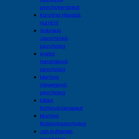
psychoterapeut
Karolína Hlavatá,
nutriční
Gabriela
Javornícká,
psycholog
Aneta
Haramijová,
psycholog
Martina
Viewegová,
psycholog
Eliška
Rothová,terapeut
Martina
Roblová,psycholog
Jan Kulhánek,