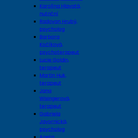
Karolína Hlavatá,
nutriční
Radovan Hrubý,
psycholog
Barbora
Kočíková,
psychoterapeut
Lucie Goldin,
terapeut
Martin Huk,
terapeut
Jana
Wisingerová,
terapeut
Gabriela
Javornická,
psycholog
Aneta