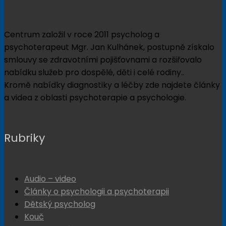
Centrum založil v roce 2011 psycholog a
psychoterapeut Mgr. Jan Kulhánek, postupně získalo
smlouvy se zdravotními pojišťovnami a rozšiřovalo
nabídku služeb pro dospělé, děti i celé rodiny..
Kromě nabídky diagnostiky a léčby zde najdete články
a videa z oblasti psychoterapie a psychologie.
Rubriky
Audio – video
Články o psychologii a psychoterapii
Dětský psycholog
Kouč