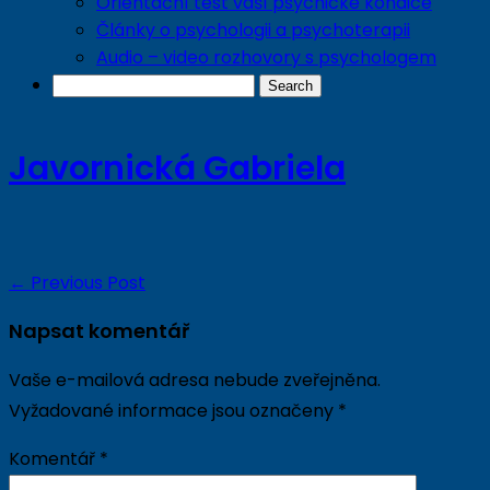
Orientační test vaší psychické kondice
Články o psychologii a psychoterapii
Audio – video rozhovory s psychologem
Javornická Gabriela
←
Previous Post
Napsat komentář
Vaše e-mailová adresa nebude zveřejněna.
Vyžadované informace jsou označeny
*
Komentář
*