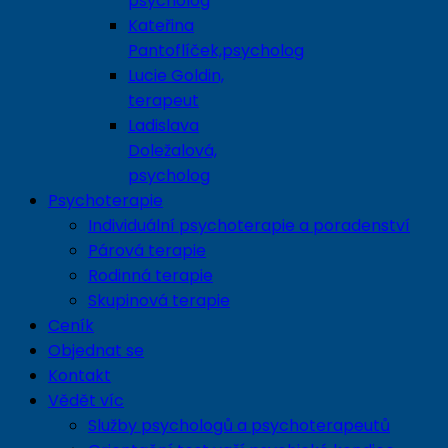
psycholog
Kateřina
Pantoflíček,psycholog
Lucie Goldin,
terapeut
Ladislava
Doležalová,
psycholog
Psychoterapie
Individuální psychoterapie a poradenství
Párová terapie
Rodinná terapie
Skupinová terapie
Ceník
Objednat se
Kontakt
Vědět víc
Služby psychologů a psychoterapeutů