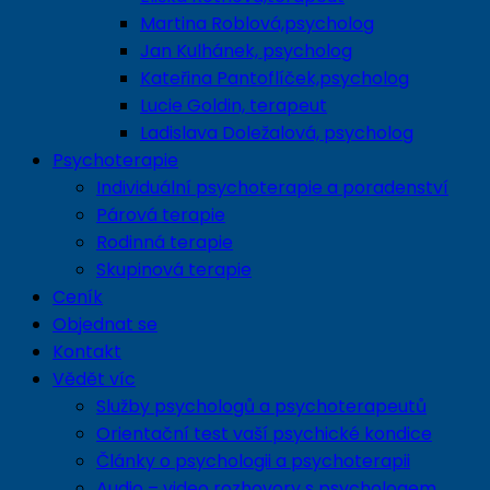
Martina Roblová,psycholog
Jan Kulhánek, psycholog
Kateřina Pantoflíček,psycholog
Lucie Goldin, terapeut
Ladislava Doležalová, psycholog
Psychoterapie
Individuální psychoterapie a poradenství
Párová terapie
Rodinná terapie
Skupinová terapie
Ceník
Objednat se
Kontakt
Vědět víc
Služby psychologů a psychoterapeutů
Orientační test vaší psychické kondice
Články o psychologii a psychoterapii
Audio – video rozhovory s psychologem