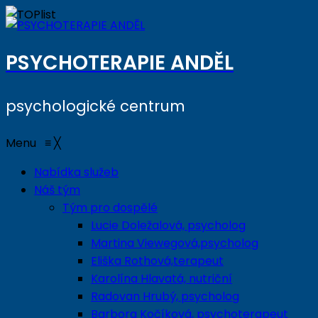
PSYCHOTERAPIE ANDĚL
psychologické centrum
Menu
≡
╳
Nabídka služeb
Náš tým
Tým pro dospělé
Lucie Doležalová, psycholog
Martina Viewegová,psycholog
Eliška Rothová,terapeut
Karolína Hlavatá, nutriční
Radovan Hrubý, psycholog
Barbora Kočíková, psychoterapeut