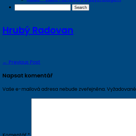
Hrubý Radovan
←
Previous Post
Napsat komentář
Vaše e-mailová adresa nebude zveřejněna.
Vyžadované
Komentář
*