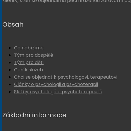
klienty, kteří se objednali na péči hrazenou zdravotní po
Obsah
Co nabízíme
Tým pro dospělé
Tým pro děti
Ceník služeb
Chci se objednat k psychologovi, terapeutovi
Články o psychologii a psychoterapii
Služby psychologů a psychoterapeutů
Základní informace