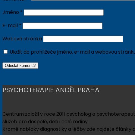
Jméno
*
E-mail
*
Webová stránka
Uložit do prohlížeče jméno, e-mail a webovou strán
PSYCHOTERAPIE ANDĚL PRAHA
Centrum založil v roce 2011 psycholog a psychoterapeut
služeb pro dospělé, děti i celé rodiny..
Kromě nabídky diagnostiky a léčby zde najdete články a