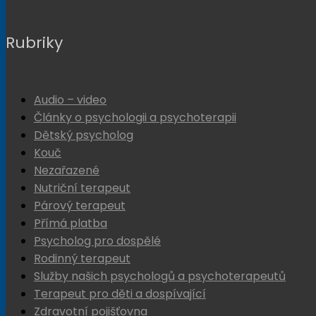
Rubriky
Audio – video
Články o psychologii a psychoterapii
Dětský psycholog
Kouč
Nezařazené
Nutriční terapeut
Párový terapeut
Přímá platba
Psycholog pro dospělé
Rodinný terapeut
Služby našich psychologů a psychoterapeutů
Terapeut pro děti a dospívající
Zdravotní pojišťovna