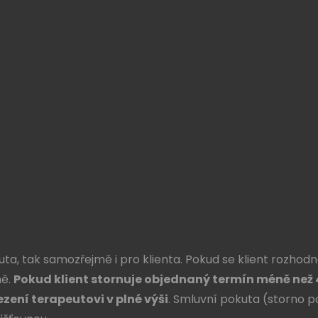
ta, tak samozřejmě i pro klienta. Pokud se klient rozho
ně.
Pokud klient stornuje objednaný termín méně než
zení terapeutovi v plné výši
. Smluvní pokuta (storno po