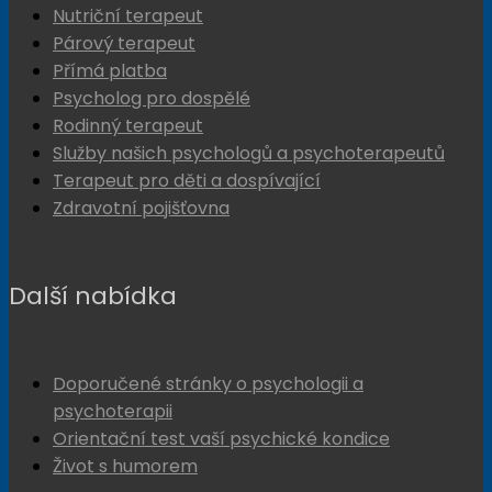
Nutriční terapeut
Párový terapeut
Přímá platba
Psycholog pro dospělé
Rodinný terapeut
Služby našich psychologů a psychoterapeutů
Terapeut pro děti a dospívající
Zdravotní pojišťovna
Další nabídka
Doporučené stránky o psychologii a
psychoterapii
Orientační test vaší psychické kondice
Život s humorem