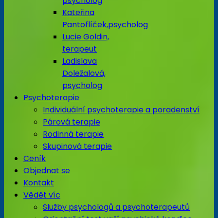
psycholog
Kateřina
Pantoflíček,psycholog
Lucie Goldin,
terapeut
Ladislava
Doležalová,
psycholog
Psychoterapie
Individuální psychoterapie a poradenství
Párová terapie
Rodinná terapie
Skupinová terapie
Ceník
Objednat se
Kontakt
Vědět víc
Služby psychologů a psychoterapeutů