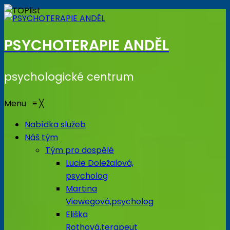
PSYCHOTERAPIE ANDĚL
psychologické centrum
Menu
≡
╳
Nabídka služeb
Náš tým
Tým pro dospělé
Lucie Doležalová,
psycholog
Martina
Viewegová,psycholog
Eliška
Rothová,terapeut