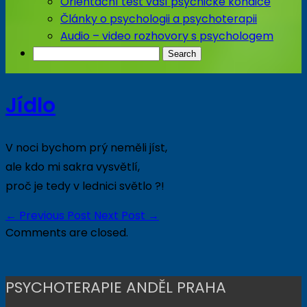
Orientační test vaší psychické kondice
Články o psychologii a psychoterapii
Audio – video rozhovory s psychologem
Jídlo
V noci bychom prý neměli jíst,
ale kdo mi sakra vysvětlí,
proč je tedy v lednici světlo ?!
←
Previous Post
Next Post
→
Comments are closed.
PSYCHOTERAPIE ANDĚL PRAHA