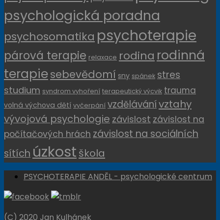
psychologická poradna
psychoterapie
psychosomatika
rodinná
párová terapie
rodina
relaxace
terapie
sebevědomí
stres
sny
spánek
studium
trauma
syndrom vyhoření
terapeutický výcvik
vztahy
vzdělávání
volná výchova dětí
vyčerpání
vývojová psychologie
závislost
závislost na
závislost na sociálních
počítačových hrách
úzkost
sítích
škola
PSYCHOTERAPIE ANDĚL - psychologické centrum
(C) 2020 Jan Kulhánek