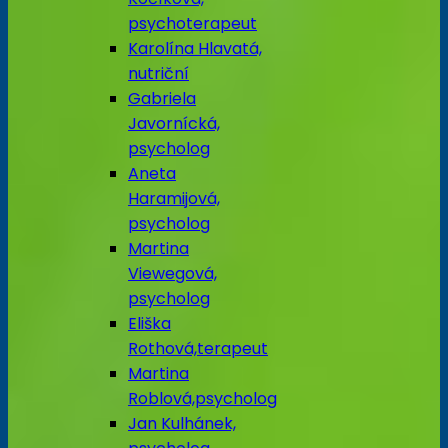
psychoterapeut
Karolína Hlavatá,
nutriční
Gabriela
Javornícká,
psycholog
Aneta
Haramijová,
psycholog
Martina
Viewegová,
psycholog
Eliška
Rothová,terapeut
Martina
Roblová,psycholog
Jan Kulhánek,