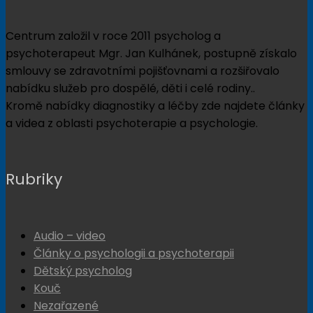
Centrum založil v roce 2011 psycholog a
psychoterapeut Mgr. Jan Kulhánek, postupně získalo
smlouvy se zdravotními pojišťovnami a rozšiřovalo
nabídku služeb pro dospělé, děti i celé rodiny..
Kromě nabídky diagnostiky a léčby zde najdete články
a videa z oblasti psychoterapie a psychologie.
Rubriky
Audio – video
Články o psychologii a psychoterapii
Dětský psycholog
Kouč
Nezařazené