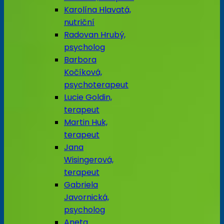
Karolína Hlavatá,
nutriční
Radovan Hrubý,
psycholog
Barbora
Kočíková,
psychoterapeut
Lucie Goldin,
terapeut
Martin Huk,
terapeut
Jana
Wisingerová,
terapeut
Gabriela
Javornická,
psycholog
Aneta