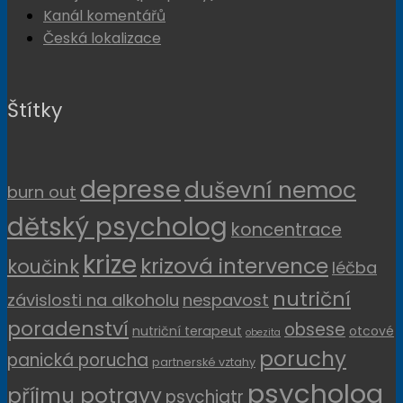
Kanál komentářů
Česká lokalizace
Štítky
deprese
duševní nemoc
burn out
dětský psycholog
koncentrace
krize
krizová intervence
koučink
léčba
nutriční
závislosti na alkoholu
nespavost
poradenství
obsese
nutriční terapeut
otcové
obezita
poruchy
panická porucha
partnerské vztahy
psycholog
příjmu potravy
psychiatr