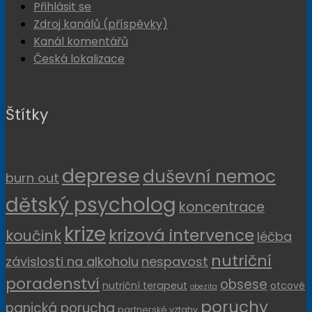
Přihlásit se
Zdroj kanálů (příspěvky)
Kanál komentářů
Česká lokalizace
Štítky
deprese
duševní nemoc
burn out
dětský psycholog
koncentrace
krize
krizová intervence
koučink
léčba
nutriční
závislosti na alkoholu
nespavost
poradenství
obsese
nutriční terapeut
otcové
obezita
poruchy
panická porucha
partnerské vztahy