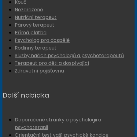
Kouč
Nezařazené
Nutriční terapeut
Párový terapeut
Přímá platba
Psycholog pro dospělé
Rodinný terapeut
Služby našich psychologů a psychoterapeutů
Terapeut pro děti a dospívající
Zdravotní pojišťovna
Další nabídka
Doporučené stránky o psychologii a
psychoterapii
Orientační test vaší psychické kondice