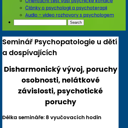
Orientační test vaší psychické kondice
Články o psychologii a psychoterapii
Audio – video rozhovory s psychologem
Seminář Psychopatologie u dětí
a dospívajících
Disharmonický vývoj, poruchy
osobnosti, nelátkové
závislosti, psychotické
poruchy
Délka semináře: 8 vyučovacích hodin