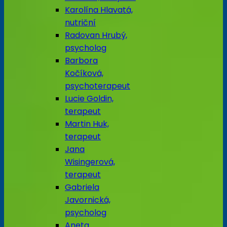
Karolína Hlavatá,
nutriční
Radovan Hrubý,
psycholog
Barbora
Kočíková,
psychoterapeut
Lucie Goldin,
terapeut
Martin Huk,
terapeut
Jana
Wisingerová,
terapeut
Gabriela
Javornická,
psycholog
Aneta