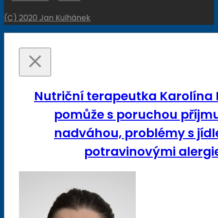
(C) 2020 Jan Kulhánek
Nutriční terapeutka Karolína
pomůže s poruchou příjmu
nadváhou, problémy s jídl
potravinovými alergie