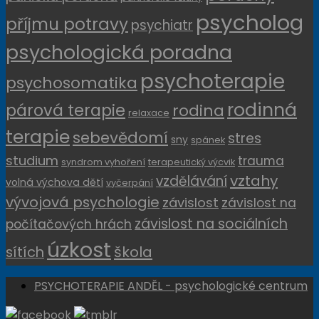
psycholog
příjmu potravy
psychiatr
psychologická poradna
psychoterapie
psychosomatika
rodinná
párová terapie
rodina
relaxace
terapie
sebevědomí
stres
sny
spánek
studium
trauma
syndrom vyhoření
terapeutický výcvik
vztahy
vzdělávání
volná výchova dětí
vyčerpání
vývojová psychologie
závislost
závislost na
závislost na sociálních
počítačových hrách
úzkost
sítích
škola
PSYCHOTERAPIE ANDĚL - psychologické centrum