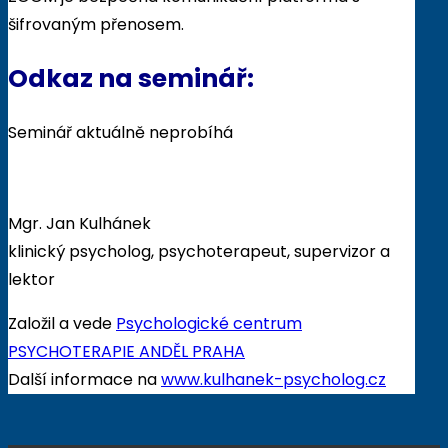
šifrovaným přenosem.
Odkaz na seminář:
Seminář aktuálně neprobíhá
Mgr. Jan Kulhánek
klinický psycholog, psychoterapeut, supervizor a
lektor
Založil a vede
Psychologické centrum
PSYCHOTERAPIE ANDĚL PRAHA
Další informace na
www.kulhanek-psycholog.cz