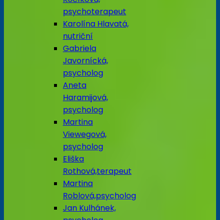
psychoterapeut
Karolína Hlavatá,
nutriční
Gabriela
Javornícká,
psycholog
Aneta
Haramijová,
psycholog
Martina
Viewegová,
psycholog
Eliška
Rothová,terapeut
Martina
Roblová,psycholog
Jan Kulhánek,