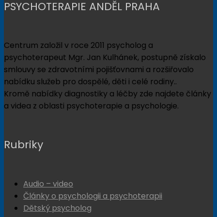
PSYCHOTERAPIE ANDĚL PRAHA
Centrum založil v roce 2011 psycholog a
psychoterapeut Mgr. Jan Kulhánek, postupně získalo
smlouvy se zdravotními pojišťovnami a rozšiřovalo
nabídku služeb pro dospělé, děti i celé rodiny..
Kromě nabídky diagnostiky a léčby zde najdete články
a videa z oblasti psychoterapie a psychologie.
Rubriky
Audio – video
Články o psychologii a psychoterapii
Dětský psycholog