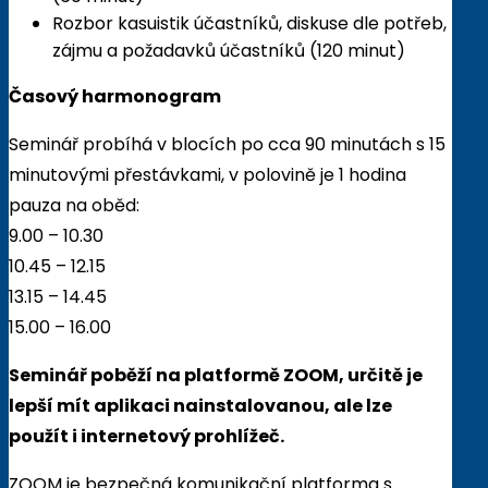
Rozbor kasuistik účastníků, diskuse dle potřeb,
zájmu a požadavků účastníků (120 minut)
Časový harmonogram
Seminář probíhá v blocích po cca 90 minutách s 15
minutovými přestávkami, v polovině je 1 hodina
pauza na oběd:
9.00 – 10.30
10.45 – 12.15
13.15 – 14.45
15.00 – 16.00
Seminář poběží na platformě ZOOM, určitě je
lepší mít aplikaci nainstalovanou, ale lze
použít i internetový prohlížeč.
ZOOM je bezpečná komunikační platforma s