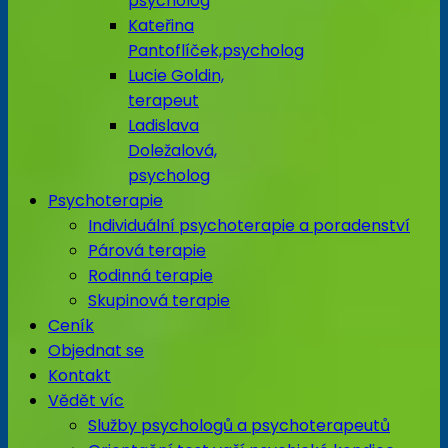
psycholog
Kateřina
Pantoflíček,psycholog
Lucie Goldin,
terapeut
Ladislava
Doležalová,
psycholog
Psychoterapie
Individuální psychoterapie a poradenství
Párová terapie
Rodinná terapie
Skupinová terapie
Ceník
Objednat se
Kontakt
Vědět víc
Služby psychologů a psychoterapeutů