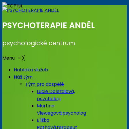
PSYCHOTERAPIE ANDĚL
psychologické centrum
Menu
≡
╳
Nabídka služeb
Náš tým
Tým pro dospělé
Lucie Doležalová,
psycholog
Martina
Viewegová,psycholog
Eliška
Rothová,terapeut