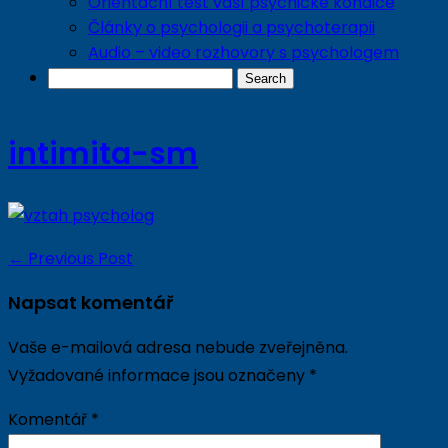
Orientační test vaší psychické kondice
Články o psychologii a psychoterapii
Audio – video rozhovory s psychologem
intimita-sm
←
Previous Post
Napsat komentář
Vaše e-mailová adresa nebude zveřejněna.
Vyžadované informace jsou označeny
*
Komentář
*