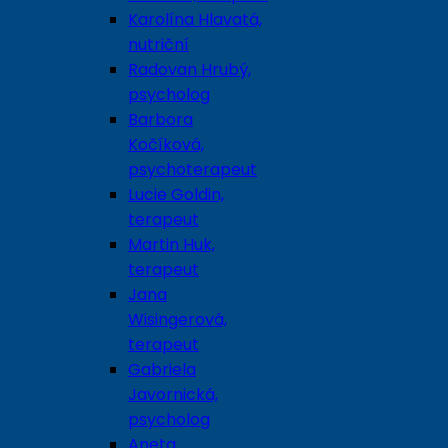
Karolína Hlavatá,
nutriční
Radovan Hrubý,
psycholog
Barbora
Kočíková,
psychoterapeut
Lucie Goldin,
terapeut
Martin Huk,
terapeut
Jana
Wisingerová,
terapeut
Gabriela
Javornická,
psycholog
Aneta