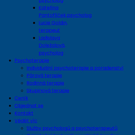
psycholog
Kateřina
Pantoflíček,psycholog
Lucie Goldin,
terapeut
Ladislava
Doležalová,
psycholog
Psychoterapie
Individuální psychoterapie a poradenství
Párová terapie
Rodinná terapie
Skupinová terapie
Ceník
Objednat se
Kontakt
Vědět víc
Služby psychologů a psychoterapeutů