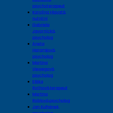
psychoterapeut
Karolína Hlavatá,
nutriční
Gabriela
Javornícká,
psycholog
Aneta
Haramijová,
psycholog
Martina
Viewegová,
psycholog
Eliška
Rothová,terapeut
Martina
Roblová,psycholog
Jan Kulhánek,