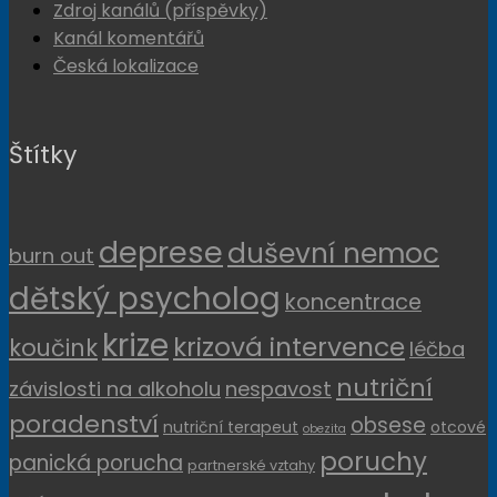
Zdroj kanálů (příspěvky)
Kanál komentářů
Česká lokalizace
Štítky
deprese
duševní nemoc
burn out
dětský psycholog
koncentrace
krize
krizová intervence
koučink
léčba
nutriční
závislosti na alkoholu
nespavost
poradenství
obsese
nutriční terapeut
otcové
obezita
poruchy
panická porucha
partnerské vztahy