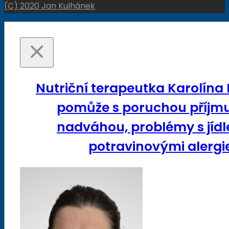
(C) 2020 Jan Kulhánek
Nutriční terapeutka Karolína
pomůže s poruchou příjmu
nadváhou, problémy s jídl
potravinovými alergie