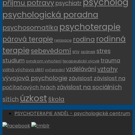
psycholog
příjmu potravy
psychiatr
psychologická poradna
psychoterapie
psychosomatika
rodinná
párová terapie
rodina
relaxace
terapie
sebevědomí
stres
sny
spánek
studium
trauma
syndrom vyhoření
terapeutický výcvik
vztahy
vzdělávání
volná výchova dětí
vyčerpání
vývojová psychologie
závislost
závislost na
závislost na sociálních
počítačových hrách
úzkost
sítích
škola
PSYCHOTERAPIE ANDĚL - psychologické centrum