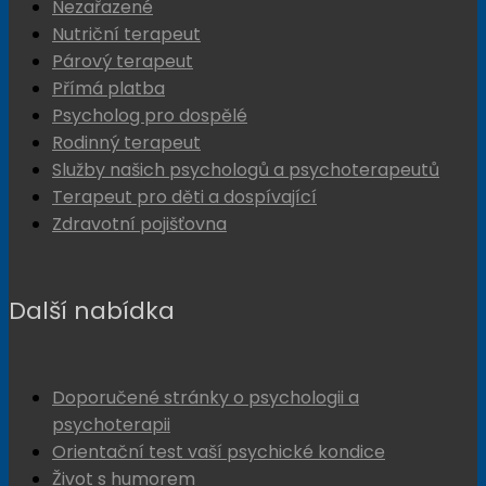
Nezařazené
Nutriční terapeut
Párový terapeut
Přímá platba
Psycholog pro dospělé
Rodinný terapeut
Služby našich psychologů a psychoterapeutů
Terapeut pro děti a dospívající
Zdravotní pojišťovna
Další nabídka
Doporučené stránky o psychologii a
psychoterapii
Orientační test vaší psychické kondice
Život s humorem