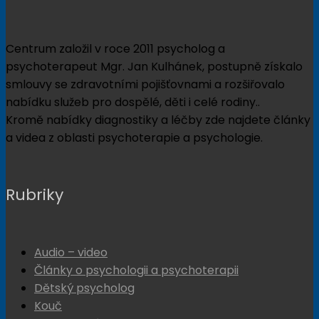
Centrum založil v roce 2011 psycholog a
psychoterapeut Mgr. Jan Kulhánek, postupně získalo
smlouvy se zdravotními pojišťovnami a rozšiřovalo
nabídku služeb pro dospělé, děti i celé rodiny..
Kromě nabídky diagnostiky a léčby zde najdete články
a videa z oblasti psychoterapie a psychologie.
Rubriky
Audio – video
Články o psychologii a psychoterapii
Dětský psycholog
Kouč