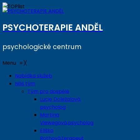
PSYCHOTERAPIE ANDĚL
psychologické centrum
Menu
≡
╳
Nabídka služeb
Náš tým
Tým pro dospělé
Lucie Doležalová,
psycholog
Martina
Viewegová,psycholog
Eliška
Rothová,terapeut